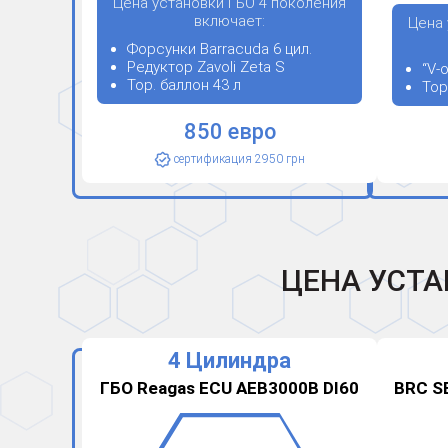
Цена установки ГБО 4 поколения
включает:
Цена 
Форсунки Barracuda 6 цил.
Редуктор Zavoli Zeta S
“V-
Тор. баллон 43 л
Тор
850 евро
сертификация 2950 грн
ЦЕНА УСТА
4 Цилиндра
ГБО Reagas ECU AEB3000B DI60
BRC S