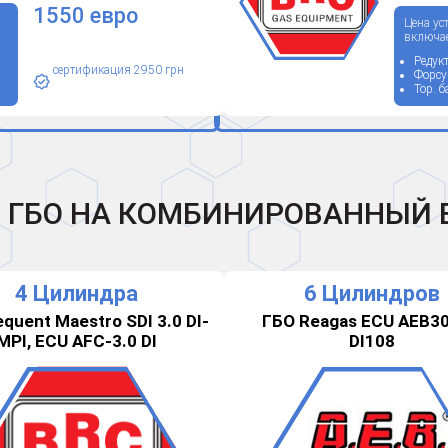
1550 евро
Цена ус
включае
Редук
сертификация 2950 грн
Форсу
Тор. 
И ГБО НА КОМБИНИРОВАННЫЙ 
4 Цилиндра
6 Цилиндров
quent Maestro SDI 3.0 DI-
ГБО Reagas ECU AEB3
MPI, ECU AFC-3.0 DI
DI108