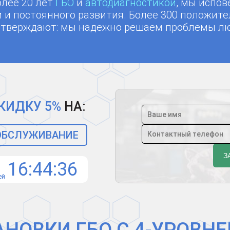
лее 20 лет
ГБО
и
автодиагностикой
, мы испов
 и постоянного развития. Более 300 положит
тверждают: мы надежно решаем проблемы люб
КИДКУ 5%
НА:
 ОБСЛУЖИВАНИЕ
16
44
35
ей