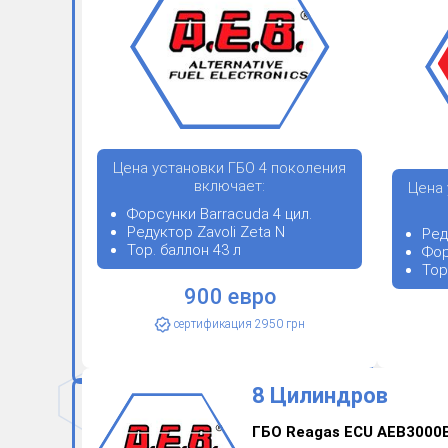
Цена установки ГБО 4 поколения
включает:
Цена 
Форсунки Barracuda 4 цил.
Редуктор Zavoli Zeta N
Ред
Тор. баллон 43 л
Фор
Тор
900 евро
сертификация 2950 грн
8 Цилиндров
ГБО Reagas ECU AEB3000B