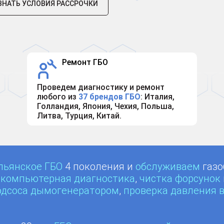
ЗНАТЬ УСЛОВИЯ РАCСРОЧКИ
Ремонт ГБО
Проведем диагностику и ремонт
любого из
37 брендов ГБО
: Италия,
Голландия, Япония, Чехия, Польша,
Литва, Турция, Китай.
льянское ГБО
4 поколения и
обслуживаем
газо
:
компьютерная диагностика
,
чистка форсунок
одсоса дымогенератором
,
проверка давления 