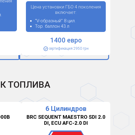
оления
Цена установки ГБО 4 поколения
включает:
.
“V-образный” 8 цил.
Тор. баллон 43 л
1400 евро
сертификация 2950 грн
СК ТОПЛИВА
6 Цилиндров
000B
BRC SEQUENT MAESTRO SDI 2.0
DI, ECU AFC-2.0 DI