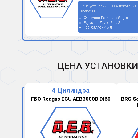
Цена установки ГБО 4 поколения
включает:
Форсунки Barracuda 8 цил.
Редуктор Zavoli Zeta S
Тор. баллон 43 л
ЦЕНА УСТАНОВК
4 Цилиндра
ГБО Reagas ECU AEB3000B DI60
BRC Se