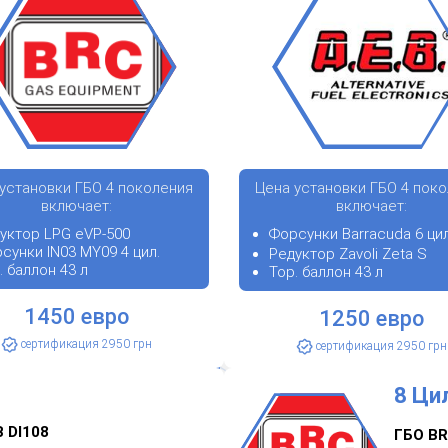
установки ГБО 4 поколения
Цена установки ГБО 4 пок
включает:
включает:
уктор LPG eVP-500
Форсунки Barracuda 6 цил
сунки IN03 MY09 4 цил.
Редуктор Zavoli Zeta S
. баллон 43 л
Тор. баллон 43 л
1450 евро
1250 евро
сертификация 2950 грн
сертификация 2950 грн
8 Ци
 DI108
ГБО BR