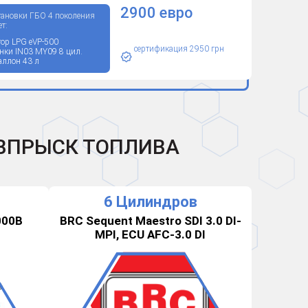
2900 евро
тановки ГБО 4 поколения
т:
тор LPG eVP-500
сертификация 2950 грн
нки IN03 MY09 8 цил.
баллон 43 л
ВПРЫСК ТОПЛИВА
6 Цилиндров
000B
BRC Sequent Maestro SDI 3.0 DI-
MPI, ECU AFC-3.0 DI