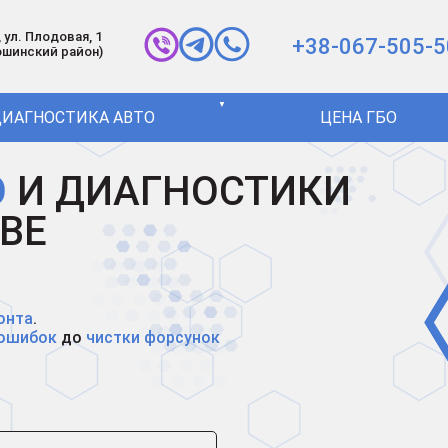
 ул. Плодовая, 1
+38-067-505-5
ошинский район)
▼
ИАГНОСТИКА АВТО
ЦЕНА ГБО
О
И ДИАГНОСТИКИ
ВЕ
онта
.
 ошибок
до
чистки форсунок