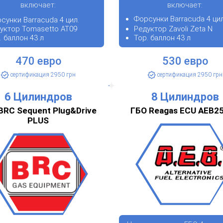
включает:
включает:
Форсунки Barracuda 4 цил
сунки Barracuda 4 цил.
уктор Tomasetto АТ09
Редуктор Zavoli Zeta N
. баллон 43 л
Тор. баллон 43 л
470 евро
530 евро
сертификация 2950 грн
сертификация 2950 грн
6 Цилиндров
8 Цилиндров
BRC Sequent Plug&Drive
ГБО Reagas ECU AEB2
PLUS