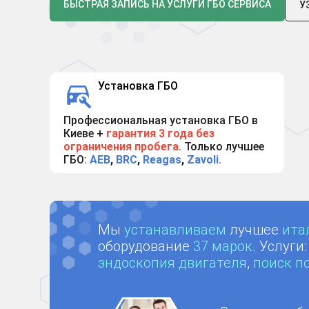
БЫСТРАЯ ЗАПИСЬ НА УСЛУГИ ГБО СЕРВИСА
У
Установка ГБО
Профессиональная установка ГБО в
Киеве +
гарантия 3 года без
ограничения пробега
. Только лучшее
ГБО:
AEB
,
BRC
,
Reagas
,
Zavoli
.
Мы
устанавливаем
лучшее
ита
оборудование
37 марок
. Услуги
эндоскопия двигателя
,
поиск п