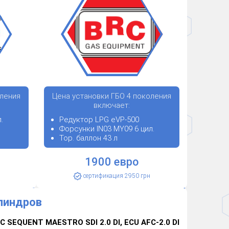
оления
Цена установки ГБО 4 поколения
включает:
.
Редуктор LPG eVP-500
Форсунки IN03 MY09 6 цил.
Тор. баллон 43 л
1900 евро
сертификация 2950 грн
линдров
C SEQUENT MAESTRO SDI 2.0 DI, ECU AFC-2.0 DI