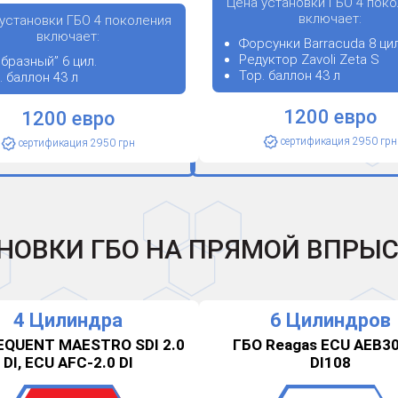
Цена установки ГБО 4 пок
включает:
установки ГБО 4 поколения
включает:
Форсунки Barracuda 8 цил
Редуктор Zavoli Zeta S
образный” 6 цил.
Тор. баллон 43 л
. баллон 43 л
1200 евро
1200 евро
сертификация 2950 грн
сертификация 2950 грн
НОВКИ ГБО НА ПРЯМОЙ ВПРЫ
4 Цилиндра
6 Цилиндров
EQUENT MAESTRO SDI 2.0
ГБО Reagas ECU AEB3
DI, ECU AFC-2.0 DI
DI108