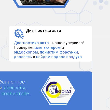
Диагностика авто
Диагностика авто
- наша суперсила!
Проверим
компьютером
и
эндоскопом
,
почистим форсунки
,
дроссель
и
найдем подсос воздуха
.
баллонное
и
дросселя
,
в коллекторе
.