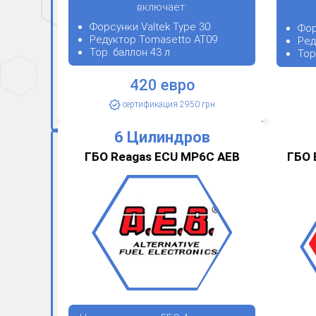
включает:
Форсунки Valtek Type 30
Фор
Редуктор Tomasetto АТ09
Ред
Тор. баллон 43 л
Тор
420 евро
сертификация 2950 грн
6 Цилиндров
ГБО Reagas ECU MP6C AEB
ГБО 