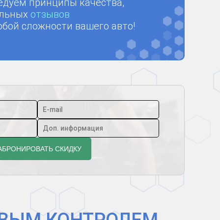
едуем принципы качества,
ельных
отзывов
ой сложности вашего авто!