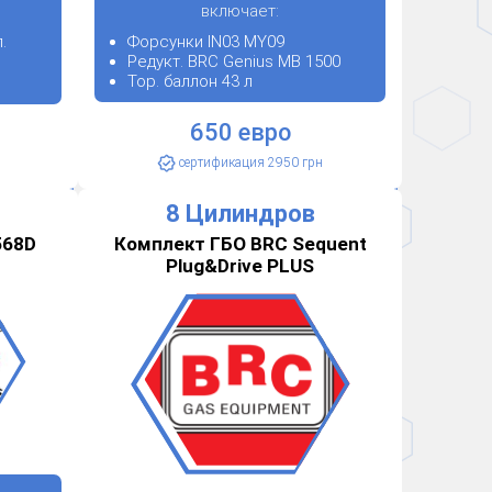
включает:
.
Форсунки IN03 MY09
Редукт. BRC Genius MB 1500
Тор. баллон 43 л
650 евро
сертификация 2950 грн
8 Цилиндров
568D
Комплект ГБО BRC Sequent
Plug&Drive PLUS