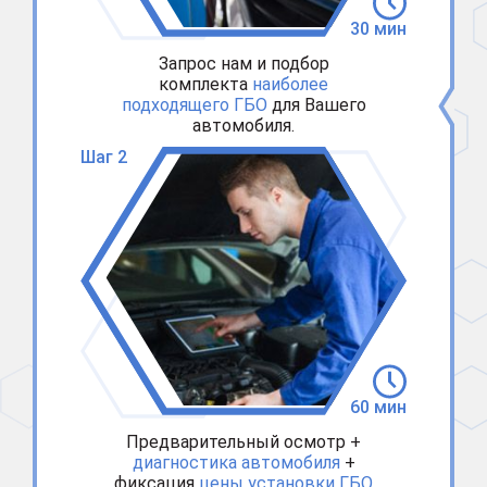
30 мин
Запрос нам и подбор
комплекта
наиболее
подходящего ГБО
для Вашего
автомобиля.
Шаг 2
60 мин
Предварительный осмотр +
диагностика автомобиля
+
фиксация
цены установки ГБО