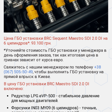
Цена ГБО установки BRC Sequent Maestro SDI 2.0 DI на
6 цилиндров*: 93.100 грн.
*Уточняйте стоимость ГБО установки у менеджера в
день оформления заказа, так как итоговая цена в
гривнах зависит от курса евро.
Свяжитесь с нашим менеджером по телефону
+38
(067) 505-50-49
, чтобы выполнить ГБО установку на
прямой впрыск в Киеве.
В цену ГБО установки BRC Maestro SDI 2.0 DI
включено:
Редуктор LPG eVP-500 - стабильное давление
для мощных двигателей.
Форсунки IN03 MY09 (6 цилиндров) - точные,