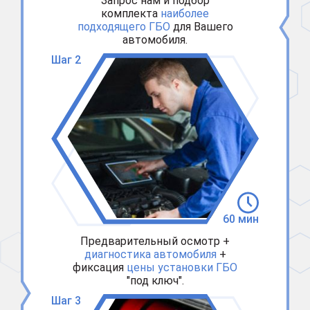
Запрос нам и подбор
комплекта
наиболее
подходящего ГБО
для Вашего
автомобиля.
Шаг 2
60 мин
Предварительный осмотр +
диагностика автомобиля
+
фиксация
цены установки ГБО
"под ключ".
Шаг 3