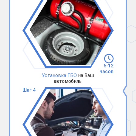
5-12
часов
Установка ГБО
на Ваш
автомобиль.
Шаг 4