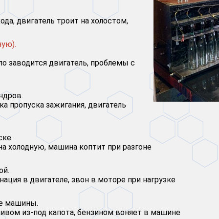
да, двигатель троит на холостом,
ную).
ло заводится двигатель, проблемы с
ндров.
ка пропуска зажигания, двигатель
ске.
а холодную, машина коптит при разгоне
ой.
нация в двигателе, звон в моторе при нагрузке
ле машины.
пливом из-под капота, бензином воняет в машине