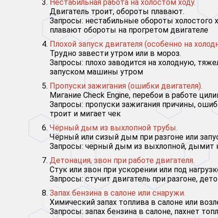
Нестабильная работа на холостом ходу.
Двигатель троит, обороты плавают.
Запросы: нестабильные обороты холостого хо
плавают обороты на прогретом двигателе
Плохой запуск двигателя (особенно на холод
Трудно завести утром или в мороз.
Запросы: плохо заводится на холодную, тяже
запуском машины утром
Пропуски зажигания (ошибки двигателя).
Мигание Check Engine, перебои в работе цили
Запросы: пропуски зажигания причины, ошиб
троит и мигает чек
Чёрный дым из выхлопной трубы.
Чёрный или сизый дым при разгоне или запу
Запросы: черный дым из выхлопной, дымит н
Детонация, звон при работе двигателя.
Стук или звон при ускорении или под нагрузк
Запросы: стучит двигатель при разгоне, дето
Запах бензина в салоне или снаружи.
Химический запах топлива в салоне или воз
Запросы: запах бензина в салоне, пахнет то