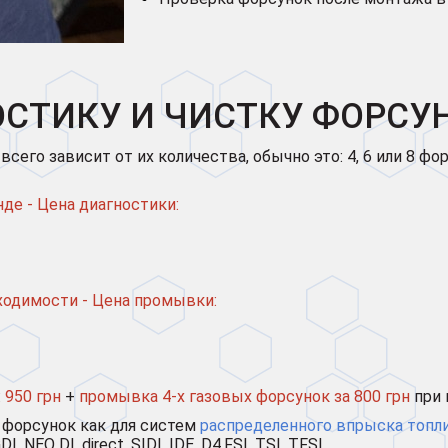
СТИКУ И ЧИСТКУ ФОРСУН
его зависит от их количества, обычно это: 4, 6 или 8 фо
нде - Цена диагностики:
ходимости - Цена промывки:
:
950 грн
+
промывка 4-х газовых форсунок за 800 грн
при 
 форсунок как для систем
распределенного впрыска топл
I, NEO DI, direct, SIDI, IDE, D4,FSI, TSI, TFSI.