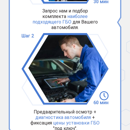
30 мин
Запрос нам и подбор
комплекта
наиболее
подходящего ГБО
для Вашего
автомобиля.
Шаг 2
60 мин
Предварительный осмотр +
диагностика автомобиля
+
фиксация
цены установки ГБО
"под ключ".