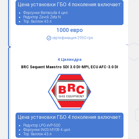
Цена установки ГБО 4 поколения включает:
Форсунки Barracuda 4 цил.
Редуктор Zavoli Zeta N
Тор. баллон 43 л
1000 евро
сертификация 2950 грн
4 Цилиндра
BRC Sequent Maestro SDI 3.0 DI-MPI, ECU AFC-3.0 DI
Цена установки ГБО 4 поколения включает:
Редуктор LPG eVP-500
Форсунки IN03 MY09 4 цил.
Тор. баллон 43 л