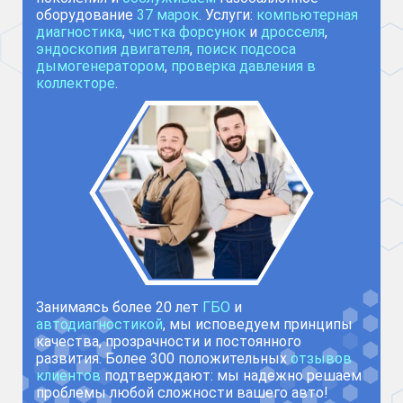
оборудование
37 марок
. Услуги:
компьютерная
диагностика
,
чистка форсунок
и
дросселя
,
эндоскопия двигателя
,
поиск подсоса
дымогенератором
,
проверка давления в
коллекторе
.
Занимаясь более 20 лет
ГБО
и
автодиагностикой
, мы исповедуем принципы
качества, прозрачности и постоянного
развития. Более 300 положительных
отзывов
клиентов
подтверждают: мы надежно решаем
проблемы любой сложности вашего авто!