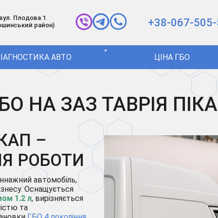
 вул. Плодова 1
+38-067-505-
ошинський район)
▼
ІАГНОСТИКА АВТО
ЦІНА ГБО
БО НА ЗАЗ ТАВРІЯ ПІК
ІКАП –
ЛЯ РОБОТИ
оннажний автомобіль,
ізнесу. Оснащується
ом 1.2 л
, вирізняється
істю та
тановки
ГБО 4 покоління
.