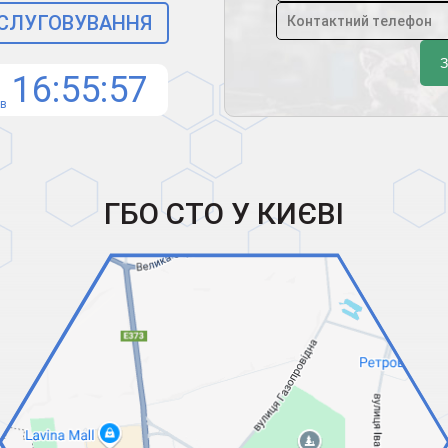
БСЛУГОВУВАННЯ
16
55
55
ів
ГБО СТО У КИЄВІ