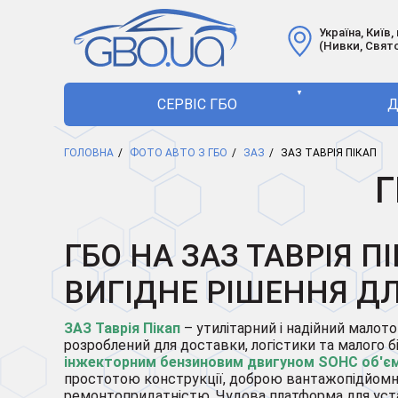
Україна, Київ,
(Нивки, Свят
▼
СЕРВІС ГБО
Д
ГОЛОВНА
ФОТО АВТО З ГБО
ЗАЗ
ЗАЗ ТАВРІЯ ПІКАП
Г
ГБО НА ЗАЗ ТАВРІЯ П
ВИГІДНЕ РІШЕННЯ Д
ЗАЗ Таврія Пікап
– утилітарний і надійний малот
розроблений для доставки, логістики та малого б
інжекторним бензиновим двигуном SOHC об'єм
простотою конструкції, доброю вантажопідйомн
ремонтопридатністю. Чудова платформа для ус