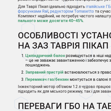
Для Таврії Пікап ідеально підходить
італійське Г
форсунками Rail
,
редуктором Tomasetto
та сучас
Комплект надійний, не потребує частого налашту
пального може досягати 40–45%
.
ОСОБЛИВОСТІ УСТАН
НА ЗАЗ ТАВРІЯ ПІКАП
Циліндричний балон
розміщується в ніші на
– це не заважає завантаженню і забезпечує з
пошкоджень.
Заправний пристрій
встановлюється з правог
Перемикач газ/бензин
монтується в салоні по
Інжекторний мотор об'ємом 1.2 л чудово працює н
підходить як для міського режиму, так і для зава
ПЕРЕВАГИ ГБО НА ТА