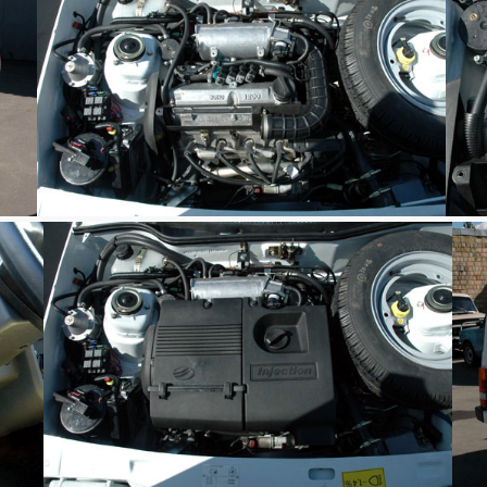
Таврия с распределенным впрыском Longas и форсунками Rail.
Таври