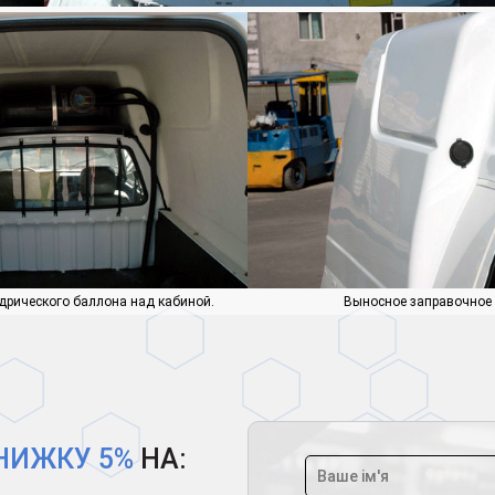
овня
Таврия с распределенным впрыском Longas и форсунками Rail.
дрического баллона над кабиной.
Выносное заправочное 
НИЖКУ 5%
НА: