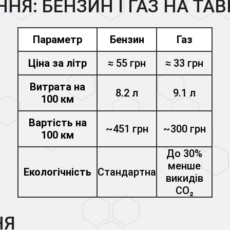
НЯ: БЕНЗИН І ГАЗ НА ТАВ
Параметр
Бензин
Газ
Ціна за літр
≈ 55 грн
≈ 33 грн
Витрата на
8.2 л
9.1 л
100 км
Вартість на
~451 грн
~300 грн
100 км
До 30%
менше
Екологічність
Стандартна
викидів
CO₂
НЯ