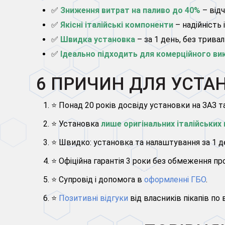
✅
Зниження витрат на паливо до 40%
– відч
✅
Якісні італійські компоненти
– надійність 
✅
Швидка установка
– за 1 день, без тривал
✅
Ідеально підходить для комерційного ви
6 ПРИЧИН ДЛЯ УСТАН
⭐ Понад 20 років досвіду установки на ЗАЗ та
⭐ Установка
лише оригінальних італійських
⭐ Швидко: установка та налаштування за 1 д
⭐ Офіційна гарантія 3 роки без обмеження про
⭐ Супровід і допомога в
оформленні ГБО
.
⭐
Позитивні відгуки
від власників пікапів по в