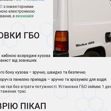
БО
з інжекторними
ною електронікою.
вання, а
економія
ОВКИ ГБО
д кабіною всередині кузова
ахист від зовнішніх
о боку кузова – зручно, швидко та безпечно.
руч із панеллю приладів – зручно та зрозуміло для водія.
а газі без втрати потужності. Установка ГБО займає 1 ден
нтажених трас.
ВРІЮ ПІКАП