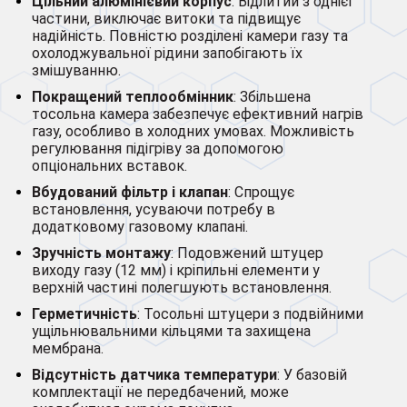
Цільний алюмінієвий корпус
: Відлитий з однієї
частини, виключає витоки та підвищує
надійність. Повністю розділені камери газу та
охолоджувальної рідини запобігають їх
змішуванню.
Покращений теплообмінник
: Збільшена
тосольна камера забезпечує ефективний нагрів
газу, особливо в холодних умовах. Можливість
регулювання підігріву за допомогою
опціональних вставок.
Вбудований фільтр і клапан
: Спрощує
встановлення, усуваючи потребу в
додатковому газовому клапані.
Зручність монтажу
: Подовжений штуцер
виходу газу (12 мм) і кріпильні елементи у
верхній частині полегшують встановлення.
Герметичність
: Тосольні штуцери з подвійними
ущільнювальними кільцями та захищена
мембрана.
Відсутність датчика температури
: У базовій
комплектації не передбачений, може