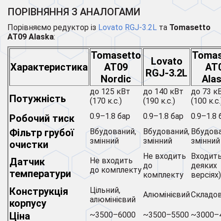
ПОРІВНЯННЯ З АНАЛОГАМИ
Порівняємо редуктор із
Lovato RGJ-3.2L
та
Tomasetto
AT09 Alaska
:
Tomasetto
Tomas
Lovato
Характеристика
AT09
AT
RGJ-3.2L
Nordic
Ala
до 125 кВт
до 140 кВт
до 73 к
Потужність
(170 к.с.)
(190 к.с.)
(100 к.с.
0.9–1.8 бар
0.9–1.8 бар
0.9–1.8 
Робочий тиск
Фільтр грубої
Вбудований,
Вбудований,
Вбудова
змінний
змінний
змінний
очистки
Не входить
Входить
Датчик
Не входить
до
деяких
до комплекту
температури
комплекту
версіях)
Конструкція
Цільний,
Алюмінієвий
Складо
алюмінієвий
корпусу
Ціна
~3500–6000
~3500–5500
~3000–