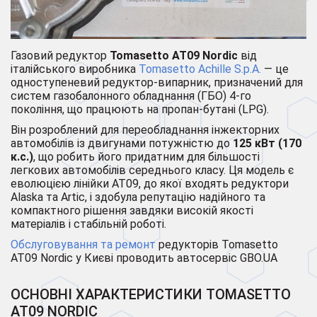
Газовий редуктор
Tomasetto AT09 Nordic
від
італійського виробника
Tomasetto Achille S.p.A.
— це
одноступеневий редуктор-випарник, призначений для
систем газобалонного обладнання (ГБО) 4-го
покоління, що працюють на пропан-бутані (LPG).
Він розроблений для переобладнання інжекторних
автомобілів із двигунами потужністю до
125 кВт (170
к.с.)
, що робить його придатним для більшості
легкових автомобілів середнього класу. Ця модель є
еволюцією лінійки AT09, до якої входять редуктори
Alaska та Artic, і здобула репутацію надійного та
компактного рішення завдяки високій якості
матеріалів і стабільній роботі.
Обслуговування та ремонт
редукторів Tomasetto
AT09 Nordic у Києві проводить автосервіс GBO.UA
ОСНОВНІ ХАРАКТЕРИСТИКИ TOMASETTO
AT09 NORDIC