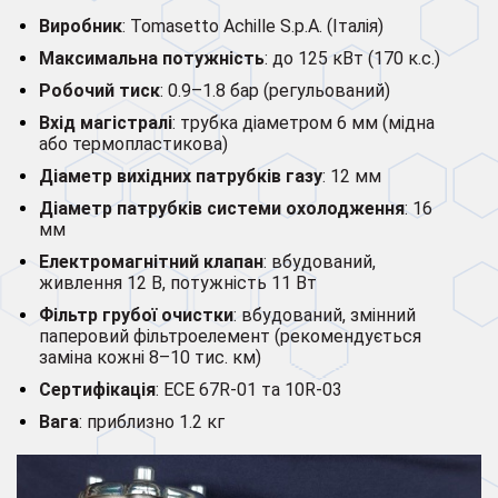
Виробник
: Tomasetto Achille S.p.A. (Італія)
Максимальна потужність
: до 125 кВт (170 к.с.)
Робочий тиск
: 0.9–1.8 бар (регульований)
Вхід магістралі
: трубка діаметром 6 мм (мідна
або термопластикова)
Діаметр вихідних патрубків газу
: 12 мм
Діаметр патрубків системи охолодження
: 16
мм
Електромагнітний клапан
: вбудований,
живлення 12 В, потужність 11 Вт
Фільтр грубої очистки
: вбудований, змінний
паперовий фільтроелемент (рекомендується
заміна кожні 8–10 тис. км)
Сертифікація
: ECE 67R-01 та 10R-03
Вага
: приблизно 1.2 кг