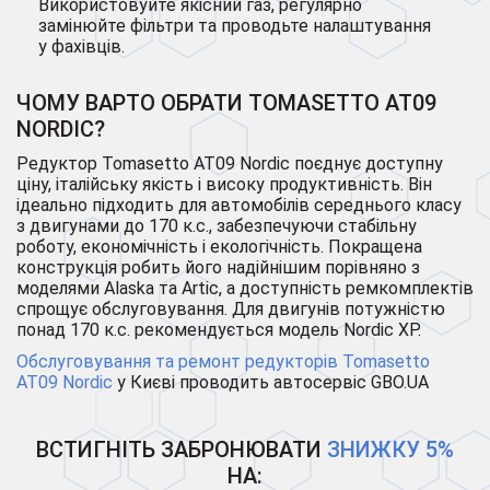
Використовуйте якісний газ, регулярно
замінюйте фільтри та проводьте налаштування
у фахівців.
ЧОМУ ВАРТО ОБРАТИ TOMASETTO AT09
NORDIC?
Редуктор Tomasetto AT09 Nordic поєднує доступну
ціну, італійську якість і високу продуктивність. Він
ідеально підходить для автомобілів середнього класу
з двигунами до 170 к.с., забезпечуючи стабільну
роботу, економічність і екологічність. Покращена
конструкція робить його надійнішим порівняно з
моделями Alaska та Artic, а доступність ремкомплектів
спрощує обслуговування. Для двигунів потужністю
понад 170 к.с. рекомендується модель Nordic XP.
Обслуговування та ремонт редукторів Tomasetto
AT09 Nordic
у Києві проводить автосервіс GBO.UA
ВСТИГНІТЬ ЗАБРОНЮВАТИ
ЗНИЖКУ 5%
НА: