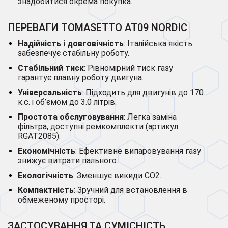
знадобитися окрема покупка.
ПЕРЕВАГИ TOMASETTO AT09 NORDIC
Надійність і довговічність
: Італійська якість
забезпечує стабільну роботу.
Стабільний тиск
: Рівномірний тиск газу
гарантує плавну роботу двигуна.
Універсальність
: Підходить для двигунів до 170
к.с. і об’ємом до 3.0 літрів.
Простота обслуговування
: Легка заміна
фільтра, доступні ремкомплекти (артикул
RGAT2085).
Економічність
: Ефективне випаровування газу
знижує витрати пального.
Екологічність
: Зменшує викиди CO2.
Компактність
: Зручний для встановлення в
обмеженому просторі.
ЗАСТОСУВАННЯ ТА СУМІСНІСТЬ