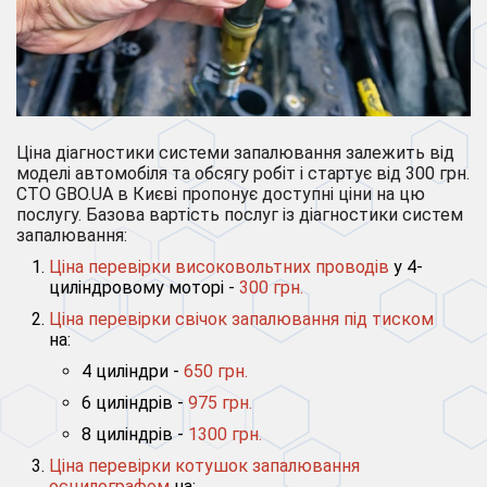
Ціна діагностики системи запалювання залежить від
моделі автомобіля та обсягу робіт і стартує від 300 грн.
СТО GBO.UA в Києві пропонує доступні ціни на цю
послугу. Базова вартість послуг із діагностики систем
запалювання:
Ціна перевірки високовольтних проводів
у 4-
циліндровому моторі -
300 грн.
Ціна перевірки свічок запалювання під тиском
на:
4 циліндри -
650 грн.
6 циліндрів -
975 грн.
8 циліндрів -
1300 грн.
Ціна перевірки котушок запалювання
осцилографом
на: