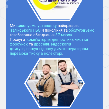
Ми
виконуємо установку
найкращого
італійського ГБО
4 покоління та
обслуговуємо
газобалонне обладнання
37 марок
.
Послуги:
комп’ютерна діагностика
,
чистка
форсунок
та
дроселя
,
ендоскопія
двигуна
,
пошук підсосу димогенератором
,
перевірка тиску в колекторі
.