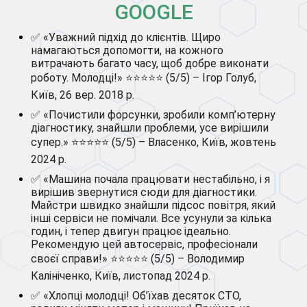
GOOGLE
✅ «Уважний підхід до клієнтів. Щиро
намагаються допомогти, на кожного
витрачають багато часу, щоб добре виконати
роботу. Молодці!» ⭐⭐⭐⭐⭐ (5/5) – Ігор Голуб,
Київ, 26 вер. 2018 р.
✅ «Почистили форсунки, зробили комп’ютерну
діагностику, знайшли проблеми, усе вирішили
супер.» ⭐⭐⭐⭐⭐ (5/5) – Власенко, Київ, жовтень
2024 р.
✅ «Машина почала працювати нестабільно, і я
вирішив звернутися сюди для діагностики.
Майстри швидко знайшли підсос повітря, який
інші сервіси не помічали. Все усунули за кілька
годин, і тепер двигун працює ідеально.
Рекомендую цей автосервіс, професіонали
своєї справи!» ⭐⭐⭐⭐⭐ (5/5) – Володимир
Калініченко, Київ, листопад 2024 р.
✅ «Хлопці молодці! Об’їхав десяток СТО,