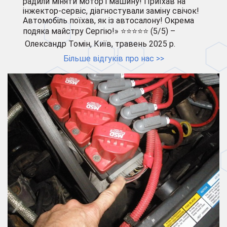
радили міняти мотор і машину! Приїхав на
інжектор-сервіс, діагностували заміну свічок!
Автомобіль поїхав, як із автосалону! Окрема
подяка майстру Сергію!» ⭐⭐⭐⭐⭐ (5/5) –
Олександр Томін, Київ, травень 2025 р.
Більше відгуків про нас >>