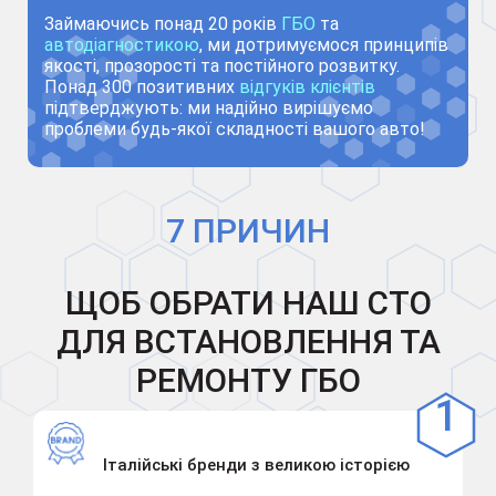
Займаючись понад 20 років
ГБО
та
автодіагностикою
, ми дотримуємося принципів
якості, прозорості та постійного розвитку.
Понад 300 позитивних
відгуків клієнтів
підтверджують: ми надійно вирішуємо
проблеми будь-якої складності вашого авто!
7 ПРИЧИН
ЩОБ ОБРАТИ НАШ СТО
ДЛЯ ВСТАНОВЛЕННЯ ТА
РЕМОНТУ ГБО
Італійські бренди з великою історією