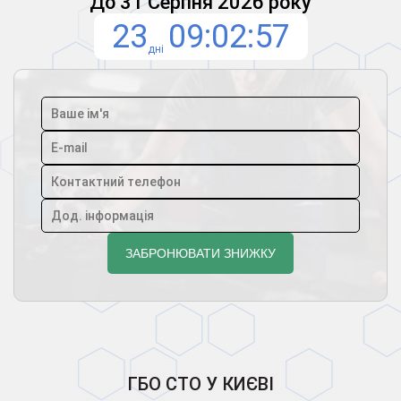
До 31 Серпня 2026 року
23
09
02
55
дні
ГБО СТО У КИЄВІ