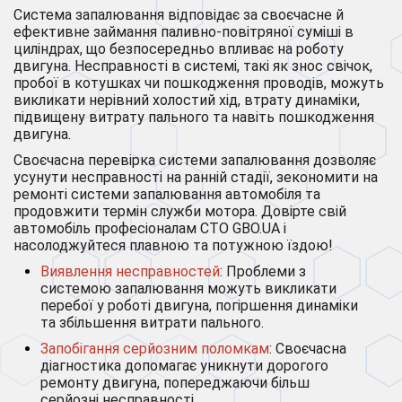
Система запалювання відповідає за своєчасне й
ефективне займання паливно-повітряної суміші в
циліндрах, що безпосередньо впливає на роботу
двигуна. Несправності в системі, такі як знос свічок,
пробої в котушках чи пошкодження проводів, можуть
викликати нерівний холостий хід, втрату динаміки,
підвищену витрату пального та навіть пошкодження
двигуна.
Своєчасна перевірка системи запалювання дозволяє
усунути несправності на ранній стадії, зекономити на
ремонті системи запалювання автомобіля та
продовжити термін служби мотора. Довірте свій
автомобіль професіоналам СТО GBO.UA і
насолоджуйтеся плавною та потужною їздою!
Виявлення несправностей
: Проблеми з
системою запалювання можуть викликати
перебої у роботі двигуна, погіршення динаміки
та збільшення витрати пального.
Запобігання серйозним поломкам
: Своєчасна
діагностика допомагає уникнути дорогого
ремонту двигуна, попереджаючи більш
серйозні несправності.