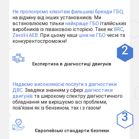
Не пропонуємо клієнтам
фальшиві бренди ГБО
,
на відміну від інших установників. Ми
встановлюємо тільки
найкраще ГБО
італійських
виробників із піввіковою історією. Таке як
BRC
,
Zavoli
і
AEB
. При цьому наші
ціни на ГБО
чесні та
конкурентоспроможні!
Експертиза в діагностиці двигунів
Надаємо високоякісні послуги з діагностики
ДВС.
Завдяки знанням у сфері
діагностики
двигунів
та широкому спектру діагностичного
обладнання ми вирішуємо всі проблеми,
пов’язані як із бензином, так і з газом!
Європейські стандарти безпеки