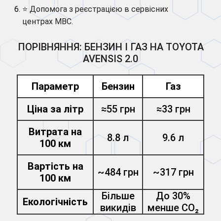
⭐ Допомога з реєстрацією в сервісних
центрах МВС.
ПОРІВНЯННЯ: БЕНЗИН І ГАЗ НА TOYOTA
AVENSIS 2.0
Параметр
Бензин
Газ
Ціна за літр
≈55 грн
≈33 грн
Витрата на
8.8 л
9.6 л
100 км
Вартість на
~484 грн
~317 грн
100 км
Більше
До 30%
Екологічність
викидів
менше CO₂