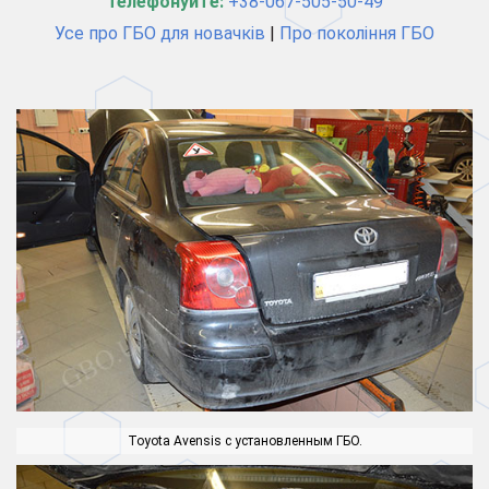
Телефонуйте:
+38-067-505-50-49
Усе про ГБО для новачків
|
Про покоління ГБО
Toyota Avensis с установленным ГБО.