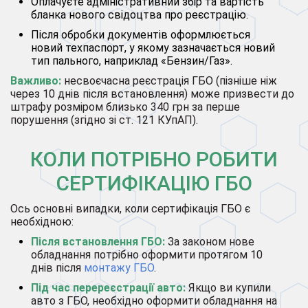
Оплачуєте адміністративний збір та вартість
бланка нового свідоцтва про реєстрацію.
Після обробки документів оформлюється
новий техпаспорт, у якому зазначається новий
тип пального, наприклад «Бензин/Газ».
Важливо:
несвоєчасна реєстрація ГБО (пізніше ніж
через 10 днів після встановлення) може призвести до
штрафу розміром близько 340 грн за перше
порушення (згідно зі ст. 121 КУпАП).
КОЛИ ПОТРІБНО РОБИТИ
СЕРТИФІКАЦІЮ ГБО
Ось основні випадки, коли сертифікація ГБО є
необхідною:
Після встановлення ГБО:
За законом нове
обладнання потрібно оформити протягом 10
днів після
монтажу ГБО
.
Під час перереєстрації авто:
Якщо ви купили
авто з ГБО, необхідно оформити обладнання на