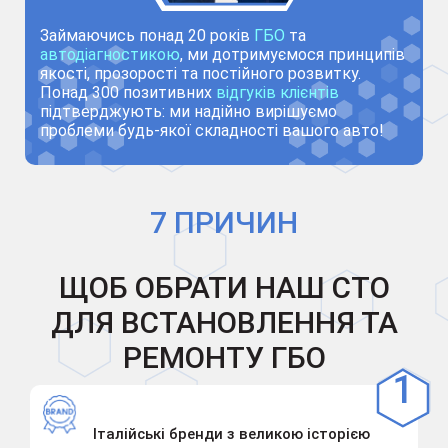
Займаючись понад 20 років
ГБО
та
автодіагностикою
, ми дотримуємося принципів
якості, прозорості та постійного розвитку.
Понад 300 позитивних
відгуків клієнтів
підтверджують: ми надійно вирішуємо
проблеми будь-якої складності вашого авто!
7 ПРИЧИН
ЩОБ ОБРАТИ НАШ СТО
ДЛЯ ВСТАНОВЛЕННЯ ТА
РЕМОНТУ ГБО
Італійські бренди з великою історією