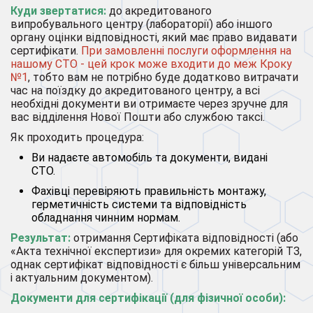
Куди звертатися:
до акредитованого
випробувального центру (лабораторії) або іншого
органу оцінки відповідності, який має право видавати
сертифікати.
При замовленні послуги оформлення на
нашому СТО - цей крок може входити до меж Кроку
№1
, тобто вам не потрібно буде додатково витрачати
час на поїздку до акредитованого центру, а всі
необхідні документи ви отримаєте через зручне для
вас відділення Нової Пошти або службою таксі.
Як проходить процедура:
Ви надаєте автомобіль та документи, видані
СТО.
Фахівці перевіряють правильність монтажу,
герметичність системи та відповідність
обладнання чинним нормам.
Результат:
отримання Сертифіката відповідності (або
«Акта технічної експертизи» для окремих категорій ТЗ,
однак сертифікат відповідності є більш універсальним
і актуальним документом).
Документи для сертифікації (для фізичної особи):