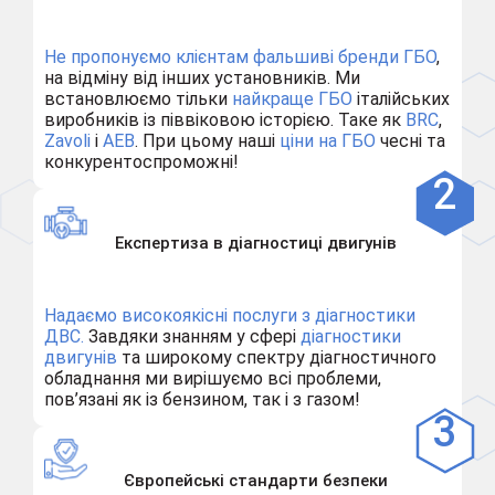
Не пропонуємо клієнтам
фальшиві бренди ГБО
,
на відміну від інших установників. Ми
встановлюємо тільки
найкраще ГБО
італійських
виробників із піввіковою історією. Таке як
BRC
,
Zavoli
і
AEB
. При цьому наші
ціни на ГБО
чесні та
конкурентоспроможні!
Експертиза в діагностиці двигунів
Надаємо високоякісні послуги з діагностики
ДВС.
Завдяки знанням у сфері
діагностики
двигунів
та широкому спектру діагностичного
обладнання ми вирішуємо всі проблеми,
пов’язані як із бензином, так і з газом!
Європейські стандарти безпеки