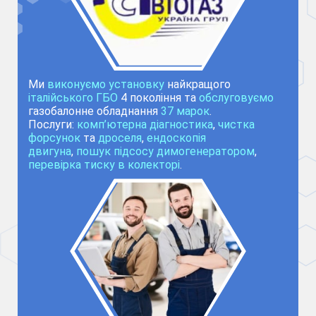
Ми
виконуємо установку
найкращого
італійського ГБО
4 покоління та
обслуговуємо
газобалонне обладнання
37 марок
.
Послуги:
комп’ютерна діагностика
,
чистка
форсунок
та
дроселя
,
ендоскопія
двигуна
,
пошук підсосу димогенератором
,
перевірка тиску в колекторі
.