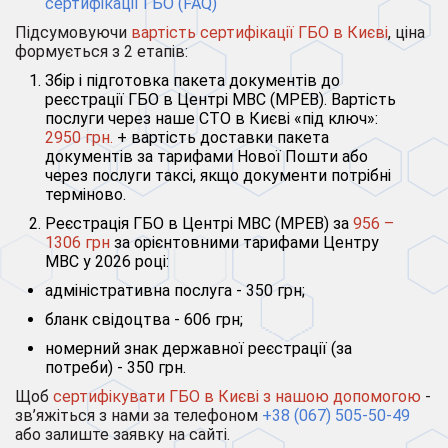
сертифікації ГБО (FAQ)
Підсумовуючи
вартість сертифікації ГБО в Києві
, ціна
формується з 2 етапів:
Збір і підготовка пакета документів до
реєстрації ГБО в Центрі МВС (МРЕВ). Вартість
послуги через наше СТО в Києві «під ключ»:
2950 грн.
+ вартість доставки пакета
документів за тарифами Нової Пошти або
через послуги таксі, якщо документи потрібні
терміново.
Реєстрація ГБО в Центрі МВС (МРЕВ) за
956 –
1306 грн
за орієнтовними тарифами Центру
МВС у 2026 році:
адміністративна послуга - 350 грн;
бланк свідоцтва - 606 грн;
номерний знак державної реєстрації (за
потреби) - 350 грн.
Щоб
сертифікувати ГБО в Києві з нашою допомогою
-
зв’яжіться з нами за телефоном
+38 (067) 505-50-49
або залиште заявку на сайті.