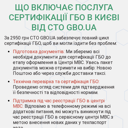
ЩО ВКЛЮЧАЄ ПОСЛУГА
СЕРТИФІКАЦІЇ ГБО В КИЄВІ
ВІД СТО GBO.UA
За 2950 грн СТО GBO.UA забезпечує повний цикл
сертифікації ГБО, щоб ви могли їздити без проблем:
Підготовка документів:
Ми зберемо всі
необхідні документи для сертифікації ГБО до
етапу оформлення в Центрі МВС. Увесь пакет
документів можна отримати на вибір: Новою
Поштою або через служби доставки таксі.
Технічна перевірка та сертифікація ГБО:
Проведемо огляд системи для підтвердження
її безпечності та відповідності нормам.
Підтримка під час реєстрації ГБО в центрі
МВС:
Відповімо в телефонному режимі на всі
додаткові питання, які можуть виникнути під
час реєстрації ГБО в сервісному центрі МВС з
метою внесення нових даних у техпаспорт
авто.