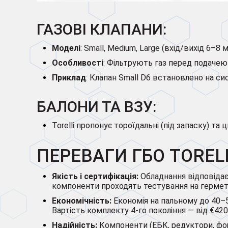
ГАЗОВІ КЛАПАНИ:
Моделі
: Small, Medium, Large (вхід/вихід 6–8 м
Особливості
: Фільтрують газ перед подачею
Приклад
: Клапан Small D6 встановлено на сис
БАЛОНИ ТА ВЗУ:
Torelli пропонує тороїдальні (під запаску) та
ПЕРЕВАГИ ГБО TOREL
Якість і сертифікація:
Обладнання відповідає
компоненти проходять тестування на герметич
Економічність:
Економія на пальному до 40–50
Вартість комплекту 4-го покоління — від €42
Надійність:
Компоненти (ЕБК, редуктори, фор