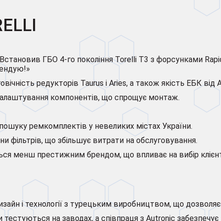
ELLI
Встановив ГБО 4-го покоління Torelli T3 з форсунками Rapid
мендую!»
ічність редукторів Taurus і Aries, а також якість ЕБК від A
налаштування компонентів, що спрощує монтаж.
 пошуку ремкомплектів у невеликих містах України.
іни фільтрів, що збільшує витрати на обслуговування.
ється менш престижним брендом, що впливає на вибір клієнт
й дизайн і технології з турецьким виробництвом, що дозволя
 тестуються на заводах, а співпраця з Autronic забезпечує 