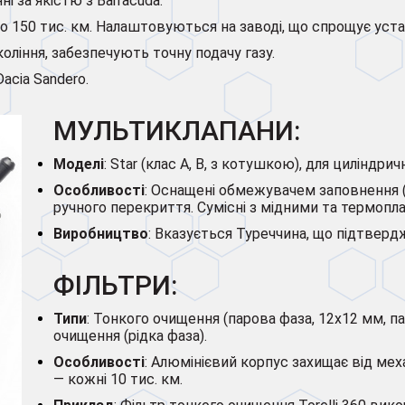
нні за якістю з Barracuda.
до 150 тис. км. Налаштовуються на заводі, що спрощує уста
коління, забезпечують точну подачу газу.
Dacia Sandero.
МУЛЬТИКЛАПАНИ:
Моделі
: Star (клас A, B, з котушкою), для циліндрич
Особливості
: Оснащені обмежувачем заповнення (
ручного перекриття. Сумісні з мідними та термоп
Виробництво
: Вказується Туреччина, що підтвердж
ФІЛЬТРИ:
Типи
: Тонкого очищення (парова фаза, 12x12 мм, па
очищення (рідка фаза).
Особливості
: Алюмінієвий корпус захищає від ме
— кожні 10 тис. км.