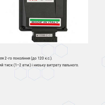
ля 2-го покоління (до 120 к.с.).
й тиск (1–2 атм.) і низьку витрату пального.