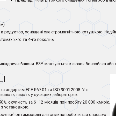
Приклад
: Фільтр тонкого очищення Torelli 360 вико
м).
 в редуктор, оснащені електромагнітною котушкою. Надій
темах 2-го та 4-го поколінь.
 циліндричні балони. ВЗУ монтується в лючок бензобака або 
LI
 стандартам ECE R67.01 та ISO 9001:2008. Усі
ність і якість у сучасних лабораторіях.
%, окупність за 6–12 місяців при пробігу 20 000 км/рік.
0 з установкою.
сунки) оптимізовані для спільної роботи, що спрощує