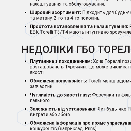
налаштування та обслуговування.
Широкий асортимент:
Підходить для будь-як
та метану, 2-го та 4-го поколінь.
Простота встановлення та налаштування:
ЕБК Torelli T3/T4 мають інтуїтивно зрозуміле
НЕДОЛІКИ ГБО ТОРЕЛ
Плутанина з походженням:
Хоча Тореллі поз
розташоване в Туреччині. Це може викликати н
якості.
Обмежена популярність:
Torelli менш відоми
запчастин.
Чутливість до якості газу:
Форсунки та філь
пального.
Залежність від установника:
Як і будь-яке 
витрати або збоїв.
Обмежена інформація про пряме уприскува
конкурентів (наприклад, Prins).