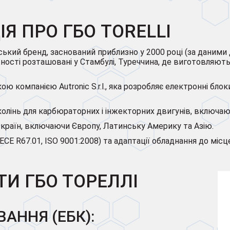
Я ПРО ГБО TORELLI
лійський бренд, заснований приблизно у 2000 році (за даним
жності розташовані у Стамбулі, Туреччина, де виготовляют
ською компанією Autronic S.r.l., яка розробляє електронні бл
околінь для карбюраторних і інжекторних двигунів, включаю
 країн, включаючи Європу, Латинську Америку та Азію.
ї (ECE R67.01, ISO 9001:2008) та адаптації обладнання до м
И ГБО ТОРЕЛЛІ
АННЯ (ЕБК):