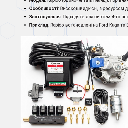
Моделі
: Rapido (одиночні та в планці), порівня
Особливості
: Високошвидкісні, з ресурсом 
Застосування
: Підходять для систем 4-го по
Приклад
: Rapido встановлені на Ford Kuga та 