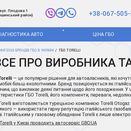
 вул. Плодова 1
+38-067-505-
ошинський район)
▼
ІАГНОСТИКА АВТО
ЦІНА ГБО
НГ-2026 БРЕНДІВ ГБО В УКРАЇНІ
ГБО TORELLI
- ВСЕ ПРО ВИРОБНИКА 
orelli
— це популярне рішення для автовласників, які хочу
обілі більш екологічними. Бренд позиціонується як італій
чині, що викликає деякі питання щодо його походження. У
теристики ГБО Torelli, його компоненти, переваги, недоліки
orelli виготовляється турецькою компанією Torelli Otogaz Si
 якого — використати гарну репутацію італійського газоб
Італійським у газовому обладнанні Torelli є лише електроніка
orelli у Києві проводить автосервіс GBO.UA