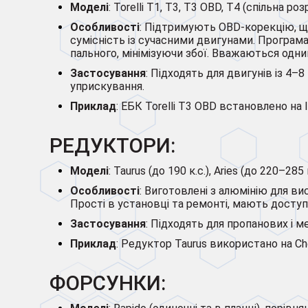
Моделі
: Torelli T1, T3, T3 OBD, T4 (спільна роз
Особливості
: Підтримують OBD-корекцію, що
сумісність із сучасними двигунами. Програ
пального, мінімізуючи збої. Вважаються одни
Застосування
: Підходять для двигунів із 4
уприскування.
Приклад
: ЕБК Torelli T3 OBD встановлено на In
РЕДУКТОРИ:
Моделі
: Taurus (до 190 к.с.), Aries (до 220–285
Особливості
: Виготовлені з алюмінію для ви
Прості в установці та ремонті, мають досту
Застосування
: Підходять для пропанових і 
Приклад
: Редуктор Taurus використано на Che
ФОРСУНКИ: