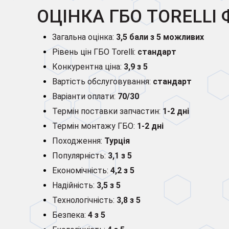
ОЦІНКА ГБО TORELLI
Загальна оцінка:
3,5 бали з 5 можливих
Рівень цін ГБО Torelli:
стандарт
Конкурентна ціна:
3,9 з 5
Вартість обслуговування:
стандарт
Варіанти оплати:
70/30
Термін поставки запчастин:
1-2 дні
Термін монтажу ГБО:
1-2 дні
Походження:
Турція
Популярність:
3,1 з 5
Економічність:
4,2 з 5
Надійність:
3,5 з 5
Технологічність:
3,8 з 5
Безпека:
4 з 5