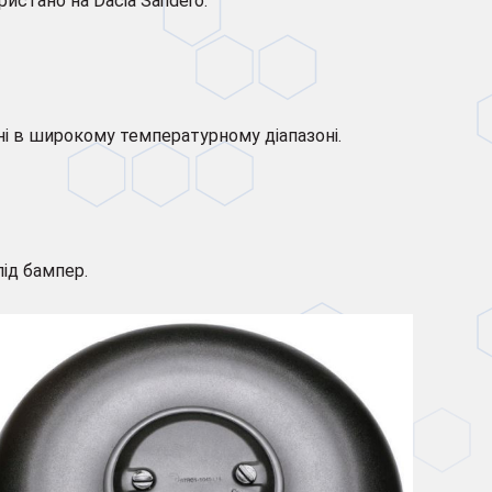
ристано на Dacia Sandero.
ні в широкому температурному діапазоні.
під бампер.