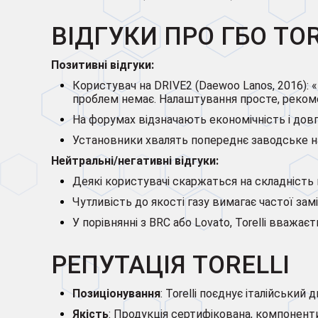
ВІДГУКИ ПРО ГБО TOR
Позитивні відгуки:
Користувач на DRIVE2 (Daewoo Lanos, 2016): «
проблем немає. Налаштування просте, реко
На форумах відзначають економічність і довгов
Установники хвалять попереднє заводське 
Нейтральні/негативні відгуки:
Деякі користувачі скаржаться на складність
Чутливість до якості газу вимагає частої зам
У порівнянні з BRC або Lovato, Torelli вважа
РЕПУТАЦІЯ TORELLI
Позиціонування
: Torelli поєднує італійськи
Якість
: Продукція сертифікована, компоненти