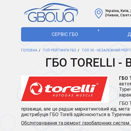
Україна, Київ,
(Нивки, Свят
▼
СЕРВІС ГБО
Д
ГОЛОВНА
ТОП РЕЙТИНГИ ГБО
ТОП 30 - НЕЗАЛЕЖНИЙ РЕЙТИ
ГБО TORELLI 
ГБО T
автом
Туреч
харак
ГБО T
прізвище, але це радше маркетинговий хід, мета
дистрибуція ГБО Torelli здійснюються в Туреччині. 
Обслуговування та ремонт газобалонних систем T