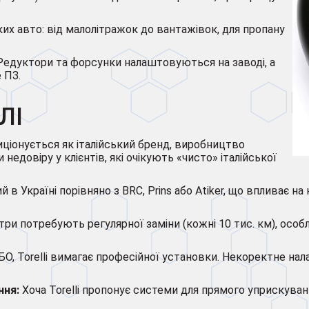
их авто: від малолітражок до вантажівок, для пропану
Редуктори та форсунки налаштовуються на заводі, а
 ПЗ.
ЛІ
иціонується як італійський бренд, виробництво
едовіру у клієнтів, які очікують «чисто» італійської
й в Україні порівняно з BRC, Prins або Atiker, що впливає на
три потребують регулярної заміни (кожні 10 тис. км), осо
ГБО, Torelli вимагає професійної установки. Некоректне 
ння:
Хоча Torelli пропонує системи для прямого уприскуван