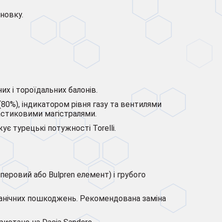
новку.
них і тороїдальних балонів.
80%), індикатором рівня газу та вентилями
ластиковими магістралями.
ує турецькі потужності Torelli.
перовий або Bulpren елемент) і грубого
ханічних пошкоджень. Рекомендована заміна