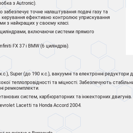
робка з Autronic).
 забезпечує точне налаштування подачі газу та
ма керування ефективно контролює уприскування
ми з найкращих у своєму класі.
–8 циліндрами, включаючи системи прямого
finiti FX 37 і BMW (6 циліндрів).
 к.с.), Super (до 190 к.с.), вакуумні та електронні редуктори д
сокої теплопровідності та міцності. Забезпечують стабільни
пні ремкомплекти.
метанових систем, карбюраторних та інжекторних двигунів.
vrolet Lacetti та Honda Accord 2004.