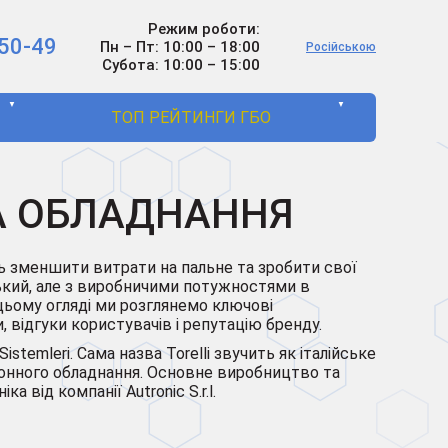
Режим роботи:
50-49
Пн – Пт: 10:00 – 18:00
Російською
Субота: 10:00 – 15:00
▼
▼
ТОП РЕЙТИНГИ ГБО
ТА ОБЛАДНАННЯ
ть зменшити витрати на пальне та зробити свої
ський, але з виробничими потужностями в
 цьому огляді ми розглянемо ключові
, відгуки користувачів і репутацію бренду.
stemleri. Сама назва Torelli звучить як італійське
алонного обладнання. Основне виробництво та
 від компанії Autronic S.r.l.