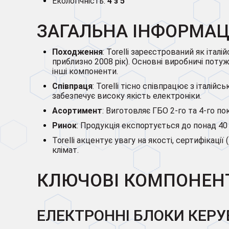
Екологічність:
4 з 5
ЗАГАЛЬНА ІНФОРМАЦІ
Походження
: Torelli зареєстрований як іта
приблизно 2008 рік). Основні виробничі поту
інші компоненти.
Співпраця
: Torelli тісно співпрацює з італій
забезпечує високу якість електроніки.
Асортимент
: Виготовляє ГБО 2-го та 4-го п
Ринок
: Продукція експортується до понад 40
Torelli акцентує увагу на якості, сертифікаці
клімат.
КЛЮЧОВІ КОМПОНЕНТ
ЕЛЕКТРОННІ БЛОКИ КЕРУВ