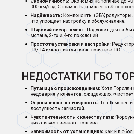
Экономичность:
Экономия на топливе до 40
000 км/год. Стоимость комплекта 4-го покол
Надёжность:
Компоненты (ЭБУ, редукторы,
что упрощает настройку и обслуживание.
Широкий ассортимент:
Подходит для любых 
метана, 2-го и 4-го поколений.
Простота установки и настройки:
Редуктор
T3/T4 имеют интуитивно понятное ПО.
НЕДОСТАТКИ ГБО ТО
Путаница с происхождением:
Хотя Торелли
недоверие у клиентов, ожидающих «чистое» 
Ограниченная популярность:
Torelli менее 
доступность запчастей.
Чувствительность к качеству газа:
Форсунк
низкокачественного топлива.
Зависимость от установщика:
Как и любое 