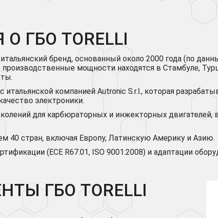
О ГБО TORELLI
ак итальянский бренд, основанный около 2000 года (по да
ые производственные мощности находятся в Стамбуле, Тур
нты.
т с итальянской компанией Autronic S.r.l., которая разраб
качество электроники.
поколений для карбюраторных и инжекторных двигателей, 
чем 40 стран, включая Европу, Латинскую Америку и Азию.
сертификации (ECE R67.01, ISO 9001:2008) и адаптации обо
ТЫ ГБО TORELLI