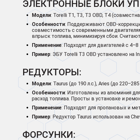
ЭЛЕКТРОННЫЕ БЛОКИ УПР
Модели
: Torelli T1, T3, T3 OBD, T4 (совместна
Особенности
: Поддерживают OBD-коррекцию
совместимость с современными двигателям
впрыск топлива, минимизируя сбои. Считают
Применение
: Подходят для двигателей с 4–
Пример
: ЭБУ Torelli T3 OBD установлено на In
РЕДУКТОРЫ:
Модели
: Taurus (до 190 л.с.), Aries (до 220–2
Особенности
: Изготовлены из алюминия дл
расход топлива. Просты в установке и рем
Применение
: Подходят для пропановых и м
Пример
: Редуктор Taurus использован на Chev
ФОРСУНКИ: