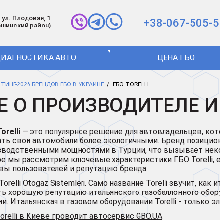
 ул. Плодовая, 1
+38-067-505-5
ошинский район)
▼
ИАГНОСТИКА АВТО
ЦЕНА ГБО
ТИНГ-2026 БРЕНДОВ ГБО В УКРАИНЕ
ГБО TORELLI
ВСЕ О ПРОИЗВОДИТЕЛЕ
orelli
— это популярное решение для автовладельцев, кот
ать свои автомобили более экологичными. Бренд позициони
зводственными мощностями в Турции, что вызывает неко
ре мы рассмотрим ключевые характеристики ГБО Torelli, 
вы пользователей и репутацию бренда.
lli Otogaz Sistemleri. Само название Torelli звучит, как 
ать хорошую репутацию итальянского газобаллонного обор
. Итальянская в газовом оборудовании Torelli - только элек
relli в Киеве проводит автосервис GBO.UA