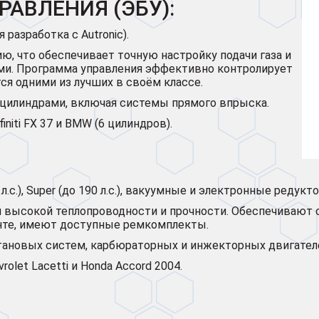
АВЛЕНИЯ (ЭБУ):
я разработка с Autronic).
, что обеспечивает точную настройку подачи газа и
и. Программа управления эффективно контролирует
ся одними из лучших в своём классе.
8 цилиндрами, включая системы прямого впрыска.
finiti FX 37 и BMW (6 цилиндров).
85 л.с.), Super (до 190 л.с.), вакуумные и электронные редукт
я высокой теплопроводности и прочности. Обеспечивают с
онте, имеют доступные ремкомплекты.
етановых систем, карбюраторных и инжекторных двигател
rolet Lacetti и Honda Accord 2004.