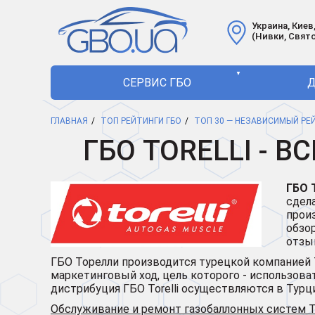
Украина, Киев,
(Нивки, Свят
▼
СЕРВИС ГБО
Д
ГЛАВНАЯ
ТОП РЕЙТИНГИ ГБО
ТОП 30 — НЕЗАВИСИМЫЙ РЕЙ
ГБО TORELLI - 
ГБО T
сдел
прои
обзо
отзы
ГБО Торелли производится турецкой компанией Tore
маркетинговый ход, цель которого - использов
дистрибуция ГБО Torelli осуществляются в Турции
Обслуживание и ремонт газобаллонных систем To