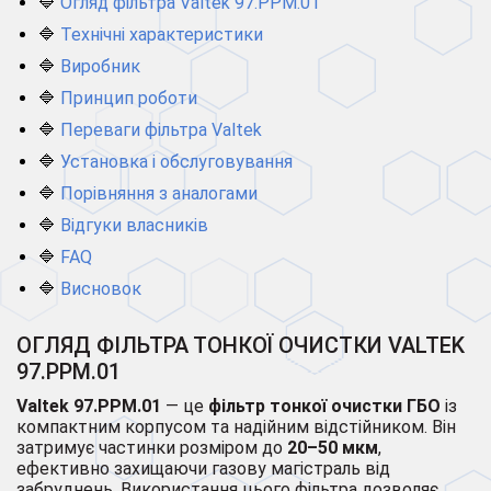
🔷
Огляд фільтра Valtek 97.PPM.01
🔷
Технічні характеристики
🔷
Виробник
🔷
Принцип роботи
🔷
Переваги фільтра Valtek
🔷
Установка і обслуговування
🔷
Порівняння з аналогами
🔷
Відгуки власників
🔷
FAQ
🔷
Висновок
ОГЛЯД ФІЛЬТРА ТОНКОЇ ОЧИСТКИ VALTEK
97.PPM.01
Valtek 97.PPM.01
— це
фільтр тонкої очистки ГБО
із
компактним корпусом та надійним відстійником. Він
затримує частинки розміром до
20–50 мкм
,
ефективно захищаючи газову магістраль від
забруднень. Використання цього фільтра дозволяє