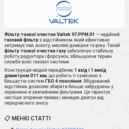
Фільтр тонкої очистки Valtek
97.PPM.01
— надійний
газовий фільтр
з відстійником, який ефективно
затримує пил, вологу, масляні домішки та іржу. Такий
фільтр тонкої очистки газу
забезпечує стабільну
роботу редуктора і форсунок, збільшуючи термін
служби всієї газової системи.
Конструкція моделі передбачає
1 вхід і 1 вихід
діаметром D11 мм
, що робить її сумісною з
більшістю систем
ГБО 4 покоління
. Вбудований
відстійник дозволяє збирати більше забруднень у
порівнянні зі звичайними фільтрами. Це гарантує
чистіше згоряння палива і захищає двигун від
передчасного зносу.
📋 МЕНЮ СТАТТІ