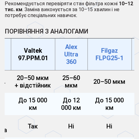
Рекомендується перевіряти стан фільтра кожні
10–12
тис. км
. Заміна виконується за 10–15 хвилин і не
потребує спеціальних навичок.
ПОРІВНЯННЯ З АНАЛОГАМИ
Alex
Valtek
Filgaz
тр
Ultra
97.PPM.01
FLPG25-1
360
20–50 мкм
25–60
20–50 мкм
ії
+ відстійник
мкм
До 15 000
До 12
До 15 000
и
км
000 км
км
ть
Так
Ні
Ні
ика