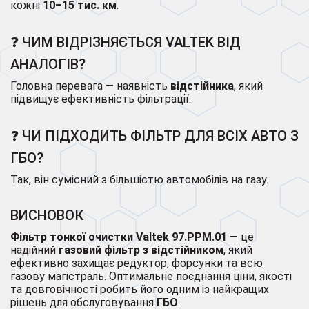
кожні
10–15 тис. км
.
❓ ЧИМ ВІДРІЗНЯЄТЬСЯ VALTEK ВІД
АНАЛОГІВ?
Головна перевага — наявність
відстійника
, який
підвищує ефективність фільтрації.
❓ ЧИ ПІДХОДИТЬ ФІЛЬТР ДЛЯ ВСІХ АВТО З
ГБО?
Так, він сумісний з більшістю автомобілів на газу.
ВИСНОВОК
Фільтр тонкої очистки Valtek 97.PPM.01
— це
надійний
газовий фільтр з відстійником
, який
ефективно захищає редуктор, форсунки та всю
газову магістраль. Оптимальне поєднання ціни, якості
та довговічності робить його одним із найкращих
рішень для обслуговування
ГБО
.