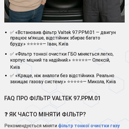
✅ «Встановив фільтр Valtek 97.PPM.01 — двигун
працює м’якше, відстійник збирає багато
бруду.» ⭐⭐⭐⭐⭐— Іван, Київ
✅ «Фільтр тонкої очистки ГБО міняється легко,
корпус міцний та надійний.» ⭐⭐⭐⭐⭐— Олексій,
Київ
✅ «Краще, ніж аналоги без відстійника. Реально
захищає газову систему.» ⭐⭐⭐⭐⭐— Микола, Київ
FAQ ПРО ФІЛЬТР VALTEK 97.PPM.01
❓ ЯК ЧАСТО МІНЯТИ ФІЛЬТР?
Рекомендується міняти
фільтр тонкої очистки газу