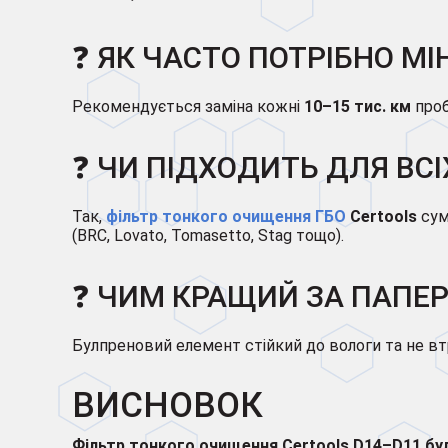
❓ ЯК ЧАСТО ПОТРІБНО МІ
Рекомендується заміна кожні
10–15 тис. км
проб
❓ ЧИ ПІДХОДИТЬ ДЛЯ ВСІ
Так,
фільтр тонкого очищення ГБО
Certools
сум
(BRC, Lovato, Tomasetto, Stag тощо).
❓ ЧИМ КРАЩИЙ ЗА ПАПЕР
Булпреновий елемент стійкий до вологи та не втр
ВИСНОВОК
Фільтр тонкого очищення Certools D14–D11 бу