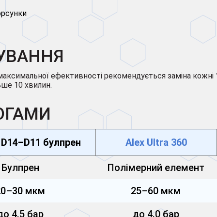
орсунки
УВАННЯ
максимальної ефективності рекомендується заміна кожні
ьше 10 хвилин.
ОГАМИ
s D14–D11 булпрен
Alex Ultra 360
Булпрен
Полімерний елемент
20–30 мкм
25–60 мкм
до 4.5 бар
до 4.0 бар