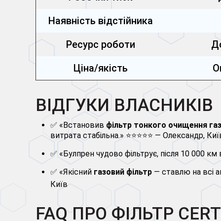
Наявність відстійника
Ресурс роботи
Д
Ціна/якість
О
ВІДГУКИ ВЛАСНИКІВ
✅ «Встановив
фільтр тонкого очищення газ
витрата стабільна.» ⭐⭐⭐⭐⭐ — Олександр, Киї
✅ «Булпрен чудово фільтрує, після 10 000 км
✅ «Якісний
газовий фільтр
— ставлю на всі а
Київ
FAQ ПРО ФІЛЬТР CER