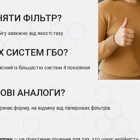
НЯТИ ФІЛЬТР?
ігу залежно від якості газу.
Х СИСТЕМ ГБО?
існий із більшістю систем 4 покоління
ОВІ АНАЛОГИ?
ачає форму, на відміну від паперових фільтрів.
лпрен
— це практичне рішення для тих, хто цінує надійність 