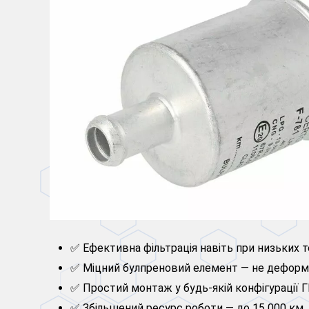
✅ Ефективна фільтрація навіть при низьких 
✅ Міцний булпреновий елемент — не деформ
✅ Простий монтаж у будь-якій конфігурації 
✅ Збільшений ресурс роботи — до 15 000 км