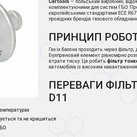
Certools
— польський виробник, відо
комплектуючими для систем ГБО. Про
європейськими стандартами ECE R67 т
провідних брендів газового обладнанн
ПРИНЦИП РОБО
Газ із балона проходить через фільтр
Булпреновий елемент рівномірно розп
втрати тиску. Це робить
фільтр тонк
автомобілів із високим навантаження
ПЕРЕВАГИ ФІЛЬТ
D11
температурах
ується та не кришиться
ГБО