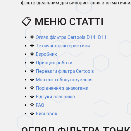
фільтр ідеальним для використання в кліматични
📋 МЕНЮ СТАТТІ
🔷
Огляд фільтра Certools D14–D11
🔷
Технічні характеристики
🔷
Виробник
🔷
Принцип роботи
🔷
Переваги фільтра Certools
🔷
Монтаж і обслуговування
🔷
Порівняння з аналогами
🔷
Відгуки власників
🔷
FAQ
🔷
Висновок