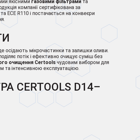
мий якісними
газовими фільтрами
та
дукція компанії сертифікована за
а ECE R110 і постачається на конвеєри
я.
ТИ
, де осідають мікрочастинки та залишки оливи.
оділяє потік і ефективно очищує суміш без
ого очищення Certools
чудовим вибором для
м та інтенсивною експлуатацією.
РА CERTOOLS D14–