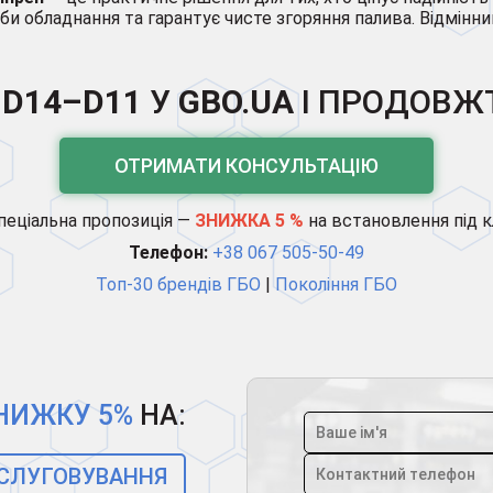
и обладнання та гарантує чисте згоряння палива. Відмінни
 D14–D11
У
GBO.UA
І ПРОДОВЖТ
ОТРИМАТИ КОНСУЛЬТАЦІЮ
пеціальна пропозиція —
ЗНИЖКА 5 %
на встановлення під 
Телефон:
+38 067 505-50-49
Топ-30 брендів ГБО
|
Покоління ГБО
НИЖКУ 5%
НА:
БСЛУГОВУВАННЯ