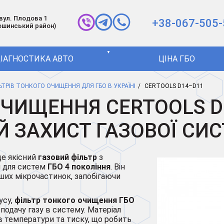
 вул. Плодова 1
+38-067-505-
ошинський район)
▼
ІАГНОСТИКА АВТО
ЦІНА ГБО
ЛЬТРІВ ТОНКОГО ОЧИЩЕННЯ ДЛЯ ГБО В УКРАЇНІ
СERTOOLS D14–D11
ОЧИЩЕННЯ CERTOOLS D
 ЗАХИСТ ГАЗОВОЇ СИ
е якісний
газовий фільтр
з
й для систем
ГБО 4 покоління
. Він
нших мікрочастинок, запобігаючи
усу,
фільтр тонкого очищення ГБО
 подачу газу в систему. Матеріал
в температури та тиску, що робить