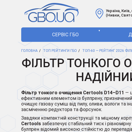
Україна, Київ,
(Нивки, Свят
▼
СЕРВІС ГБО
Д
ГОЛОВНА
ТОП РЕЙТИНГИ ГБО
ТОП-60 — РЕЙТИНГ 2026 ФІ
ФІЛЬТР ТОНКОГО 
НАДІЙНИЙ
Фільтр тонкого очищення Certools D14–D11
— ц
ефективним елементом із булпрену, призначени
очищує газову суміш від пилу, оливи, вологи та і
засміченню редуктора та форсунок.
Завдяки компактній конструкції та міцному корп
Certools
забезпечує стабільний тиск і рівномірну
булпрен відомий високою стійкістю до перепаді