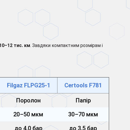
10–12 тис. км
. Завдяки компактним розмірам і
Filgaz FLPG25-1
Certools F781
Поролон
Папір
20–50 мкм
30–70 мкм
до 4.0 бар
до 3.5 бар