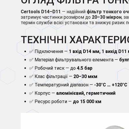
ОГЛЯД ФІЛЬТРА ТОН
Certools D14–D11
— надійний
фільтр тонкого оч
затримує частинки розміром до
20–30 мікрон
, з
термін служби всієї установки та знижує ризик 
ТЕХНІЧНІ ХАРАКТЕР
✅ Підключення —
1 вхід D14 мм, 1 вихід D11
✅ Матеріал фільтрувального елемента —
бул
✅ Робочий тиск — до
4.5 бар
✅ Клас фільтрації —
20–30 мкм
✅ Температурний діапазон —
-30°C … +120°C
✅ Корпус —
алюмінієвий, герметичний
✅ Ресурс роботи —
до 15 000 км