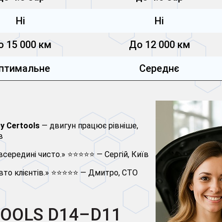
Ні
Ні
о 15 000 км
До 12 000 км
птимальне
Середнє
у Certools
— двигун працює рівніше,
в
 всередині чисто.» ⭐⭐⭐⭐⭐ — Сергій, Київ
вто клієнтів.» ⭐⭐⭐⭐⭐ — Дмитро, СТО
TOOLS D14–D11