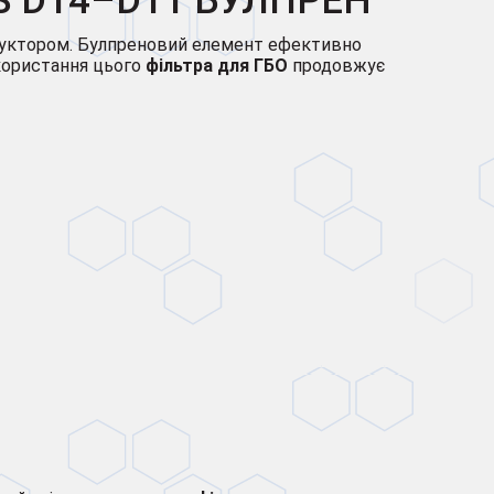
 D14–D11 БУЛПРЕН
едуктором. Булпреновий елемент ефективно
икористання цього
фільтра для ГБО
продовжує