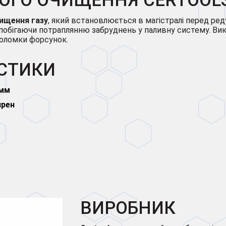
КОГО ОЧИЩЕННЯ CERTOOLS
ищення газу
, який встановлюється в магістралі перед р
апобігаючи потраплянню забруднень у паливну систему. В
поломки форсунок.
ИСТИКИ
 мм
прен
ВИРОБНИК