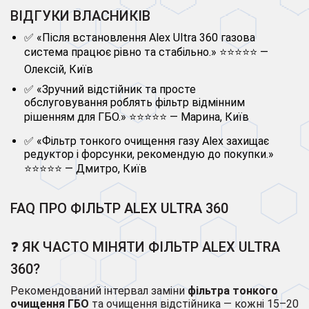
ВІДГУКИ ВЛАСНИКІВ
✅ «Після встановлення Alex Ultra 360 газова
система працює рівно та стабільно.» ⭐⭐⭐⭐⭐ —
Олексій, Київ
✅ «Зручний відстійник та просте
обслуговування роблять фільтр відмінним
рішенням для ГБО.» ⭐⭐⭐⭐⭐ — Марина, Київ
✅ «Фільтр тонкого очищення газу Alex захищає
редуктор і форсунки, рекомендую до покупки.»
⭐⭐⭐⭐⭐ — Дмитро, Київ
FAQ ПРО ФІЛЬТР ALEX ULTRA 360
❓ ЯК ЧАСТО МІНЯТИ ФІЛЬТР ALEX ULTRA
360?
Рекомендований інтервал заміни
фільтра тонкого
очищення ГБО
та очищення відстійника — кожні 15–20