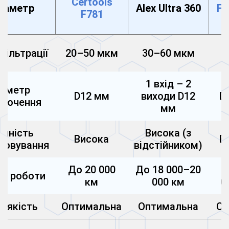
Certools
раметр
Alex Ultra 360
FL
F781
2
фільтрації
20–50 мкм
30–60 мкм
1 вхід – 2
іаметр
D12 мм
виходи D12
D
ключення
мм
учність
Висока (з
Висока
В
говування
відстійником)
До 20 000
До 18 000–20
Д
рс роботи
км
000 км
0
а/якість
Оптимальна
Оптимальна
Се