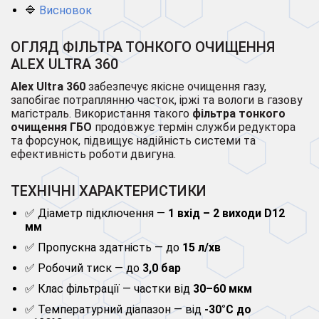
🔷
Висновок
ОГЛЯД ФІЛЬТРА ТОНКОГО ОЧИЩЕННЯ
ALEX ULTRA 360
Alex Ultra 360
забезпечує якісне очищення газу,
запобігає потраплянню часток, іржі та вологи в газову
магістраль. Використання такого
фільтра тонкого
очищення ГБО
продовжує термін служби редуктора
та форсунок, підвищує надійність системи та
ефективність роботи двигуна.
ТЕХНІЧНІ ХАРАКТЕРИСТИКИ
✅ Діаметр підключення —
1 вхід – 2 виходи D12
мм
✅ Пропускна здатність — до
15 л/хв
✅ Робочий тиск — до
3,0 бар
✅ Клас фільтрації — частки від
30–60 мкм
✅ Температурний діапазон — від
-30°C до