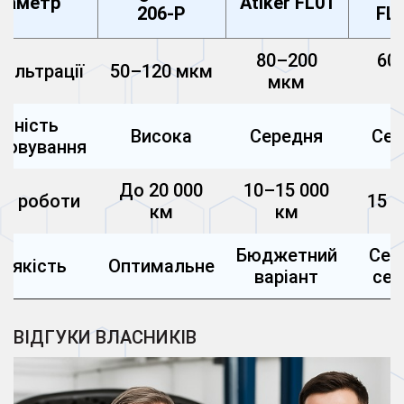
раметр
Atiker FL01
206-P
FL
80–200
60
фільтрації
50–120 мкм
мкм
м
учність
Висока
Середня
Сер
говування
До 20 000
10–15 000
рс роботи
15 0
км
км
Бюджетний
Сер
а/якість
Оптимальне
варіант
сег
ВІДГУКИ ВЛАСНИКІВ