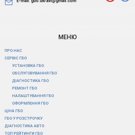
E-mail:
gbo.ukrain@gmail.com
МЕНЮ
ПРО НАС
СЕРВІС ГБО
УСТАНОВКА ГБО
ОБСЛУГОВУВАННЯ ГБО
ДІАГНОСТИКА ГБО
РЕМОНТ ГБО
НАЛАШТУВАННЯ ГБО
ОФОРМЛЕННЯ ГБО
ЦІНА ГБО
ГБО У РОЗСТРОЧКУ
ДІАГНОСТИКА АВТО
ТОП РЕЙТИНГИ ГБО