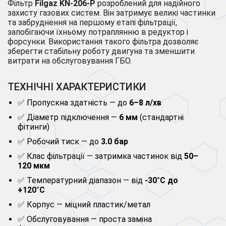
Фільтр
Filgaz KN-206-P
розроблений для надійного
захисту газових систем. Він затримує великі частинки
та забруднення на першому етапі фільтрації,
запобігаючи їхньому потраплянню в редуктор і
форсунки. Використання такого фільтра дозволяє
зберегти стабільну роботу двигуна та зменшити
витрати на обслуговування ГБО.
ТЕХНІЧНІ ХАРАКТЕРИСТИКИ
✅ Пропускна здатність — до
6–8 л/хв
✅ Діаметр підключення —
6 мм
(стандартні
фітинги)
✅ Робочий тиск — до
3.0 бар
✅ Клас фільтрації — затримка частинок від
50–
120 мкм
✅ Температурний діапазон — від
-30°С до
+120°С
✅ Корпус — міцний пластик/метал
✅ Обслуговування — проста заміна