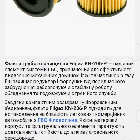
Фільтр грубого очищення
Filgaz KN-206-P
— надійний
елемент системи ГБО, призначений для ефективного
видалення механічних домішок, іржі та частинок з газу.
Він захищає редуктор і форсунки від передчасного
забруднення, забезпечуючи стабільну роботу
обладнання та подовжуючи строк його служби.
Завдяки компактним розмірам і універсальним
з’єднанням, фільтр
Filgaz KN-206-P
підходить для
встановлення на більшість легкових і комерційних
автомобілів з
ГБО 4 покоління
. Якісні матеріали
корпусу та фільтрувального елемента гарантують
довговічність і стійкість до впливу агресивного
середовища.