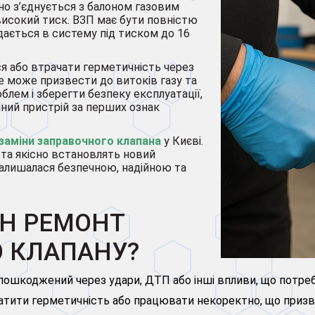
но з’єднується з балоном газовим
високий тиск. ВЗП має бути повністю
дається в систему під тиском до 16
 або втрачати герметичність через
Це може призвести до витоків газу та
блем і зберегти безпеку експлуатації,
ний пристрій за перших ознак
заміни заправочного клапана
у Києві.
 та якісно встановлять новий
алишалася безпечною, надійною та
ЕН РЕМОНТ
 КЛАПАНУ?
ошкоджений через удари, ДТП або інші впливи, що потребує
тити герметичність або працювати некоректно, що призво