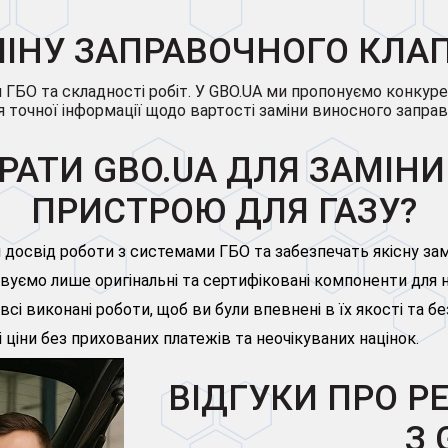
МІНУ ЗАПРАВОЧНОГО КЛАП
 ГБО та складності робіт. У GBO.UA ми пропонуємо конкурен
ня точної інформації щодо вартості заміни виносного запр
РАТИ GBO.UA ДЛЯ ЗАМІН
ПРИСТРОЮ ДЛЯ ГАЗУ?
 досвід роботи з системами ГБО та забезпечать якісну зам
уємо лише оригінальні та сертифіковані компоненти для н
сі виконані роботи, щоб ви були впевнені в їх якості та бе
 ціни без прихованих платежів та неочікуваних націнок.
ВІДГУКИ ПРО Р
З 