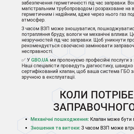
забезпечення герметичності під час заправки. Во
магістральним трубопроводом і розраховане на 
герметичним і надійним, адже через нього газ по
атмосфер.
З часом ВЗП може зношуватися, пошкоджуватися
потрапляння бруду, вологи чи механічні впливи. 
незручностей під час заправки. Щоб уникнути про
рекомендується своєчасно замінювати заправоч
несправності.
✅ У
GBO.UA
ми пропонуємо професійні послуги з
Наші спеціалісти проведуть діагностику, швидко
сертифікований клапан, щоб ваша система ГБО з
зручною в експлуатації.
КОЛИ ПОТРІБ
ЗАПРАВОЧНОГО
Механічні пошкодження:
Клапан може бути п
Зношення та витоки:
З часом ВЗП може втра