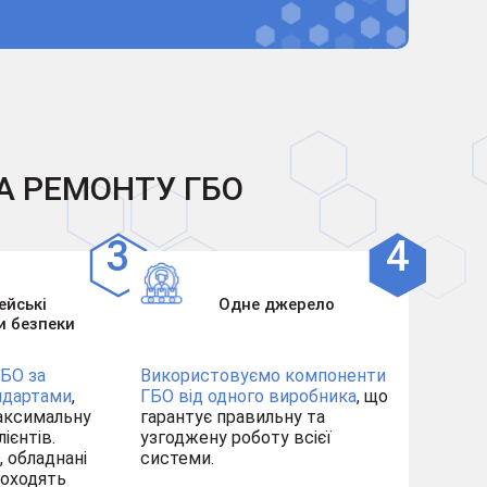
А РЕМОНТУ ГБО
ейські
Одне джерело
и безпеки
БО за
Використовуємо компоненти
ндартами
,
ГБО від одного виробника
, що
аксимальну
гарантує правильну та
ієнтів.
узгоджену роботу всієї
, обладнані
системи.
роходять