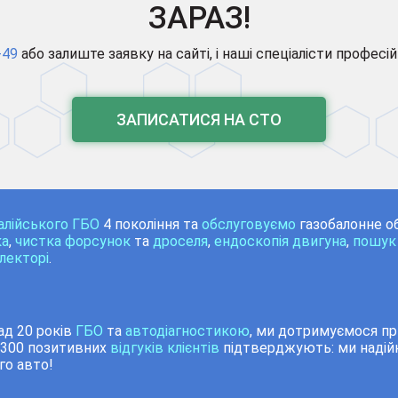
ЗАРАЗ!
-49
або залиште заявку на сайті, і наші спеціалісти професі
ЗАПИСАТИСЯ НА СТО
талійського ГБО
4 покоління та
обслуговуємо
газобалонне о
ка
,
чистка форсунок
та
дроселя
,
ендоскопія двигуна
,
пошук 
лекторі
.
д 20 років
ГБО
та
автодіагностикою
, ми дотримуємося при
 300 позитивних
відгуків клієнтів
підтверджують: ми надій
го авто!