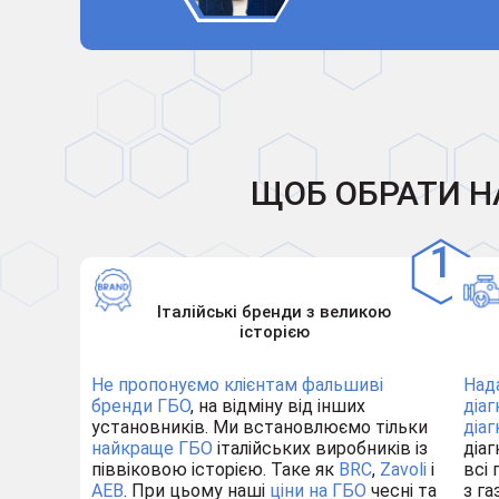
ЩОБ ОБРАТИ Н
Італійські бренди з великою
історією
Не пропонуємо клієнтам
фальшиві
Над
бренди ГБО
, на відміну від інших
діа
установників. Ми встановлюємо тільки
діа
найкраще ГБО
італійських виробників із
діа
піввіковою історією. Таке як
BRC
,
Zavoli
і
всі 
AEB
. При цьому наші
ціни на ГБО
чесні та
з га