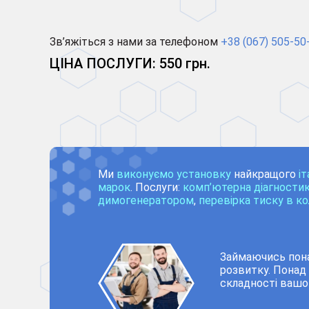
Зв’яжіться з нами за телефоном
+38 (067) 505-50
ЦІНА ПОСЛУГИ: 550 грн.
Ми
виконуємо установку
найкращого
і
марок
. Послуги:
комп’ютерна діагности
димогенератором
,
перевірка тиску в ко
Займаючись пона
розвитку. Понад
складності вашо