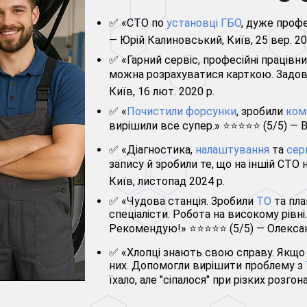
✅ «СТО по
установці ГБО
, дуже профе
— Юрій Калиновський, Київ, 25 вер. 20
✅ «Гарний сервіс, професійні працівн
можна розрахуватися карткою. Задов
Київ, 16 лют. 2020 р.
✅ «
Почистили форсунки
, зробили
ком
вирішили все супер.» ⭐⭐⭐⭐⭐ (5/5) — В
✅ «Діагностика,
налаштування
та
сер
запису й зробили те, що на іншій СТО
Київ, листопад 2024 р.
✅ «Чудова станція. Зробили
ТО
та пл
спеціалісти. Робота на високому рівні
Рекомендую!» ⭐⭐⭐⭐⭐ (5/5) — Олексан
✅ «Хлопці знають свою справу. Якщо 
них. Допомогли вирішити проблему з
їхало, але "сіпалося" при різких розго