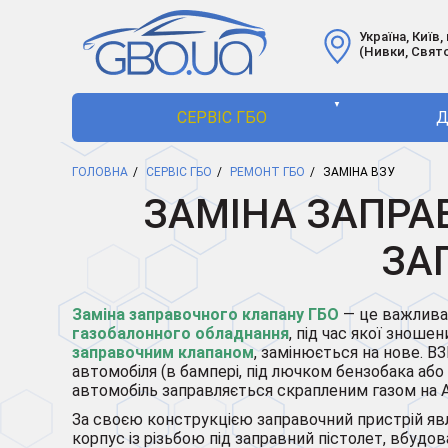
Україна, Київ,
(Нивки, Свят
▼
СЕРВІС ГБО
Д
ГОЛОВНА
СЕРВІС ГБО
РЕМОНТ ГБО
ЗАМІНА ВЗУ
ЗАМІНА ЗАПРА
ЗА
Заміна заправочного клапану ГБО
— це важлива
газобалонного обладнання
, під час якої знош
заправочним клапаном
, замінюється на нове. В
автомобіля (в бампері, під лючком бензобака або
автомобіль заправляється скрапленим газом на 
За своєю конструкцією заправочний пристрій я
корпус із різьбою під заправний пістолет, вбудов