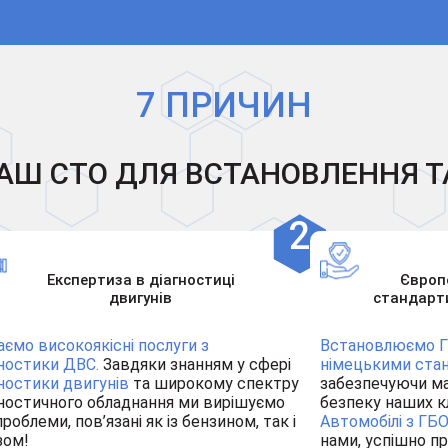
7 ПРИЧИН
АШ СТО ДЛЯ ВСТАНОВЛЕННЯ Т
Експертиза в діагностиці
Європ
двигунів
стандарт
аємо високоякісні послуги з
Встановлюємо Г
гностики ДВС.
Завдяки знанням у сфері
німецькими ста
гностики двигунів
та широкому спектру
забезпечуючи м
гностичного обладнання ми вирішуємо
безпеку наших кл
проблеми, пов’язані як із бензином, так і
Автомобілі з ГБО
зом!
нами, успішно п