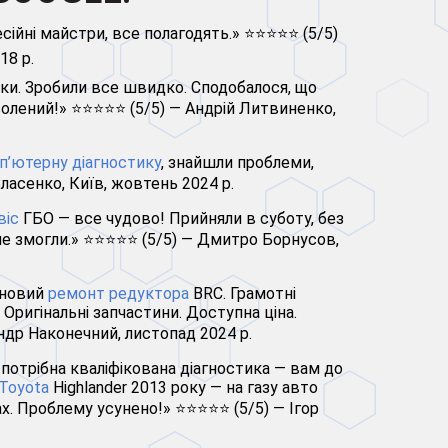
сійні майстри, все полагодять.» ⭐⭐⭐⭐⭐ (5/5)
18 р.
ики. Зробили все швидко. Сподобалося, що
олений!» ⭐⭐⭐⭐⭐ (5/5) — Андрій Литвиненко,
п’ютерну діагностику
, знайшли проблеми,
ласенко, Київ, жовтень 2024 р.
віс
ГБО — все чудово! Прийняли в суботу, без
 не змогли.» ⭐⭐⭐⭐⭐ (5/5) — Дмитро Борнусов,
ановий
ремонт редуктора
BRC. Грамотні
. Оригінальні запчастини. Доступна ціна.
др Наконечний, листопад 2024 р.
потрібна кваліфікована діагностика — вам до
Toyota
Highlander 2013 року — на газу авто
нах. Проблему усунено!» ⭐⭐⭐⭐⭐ (5/5) — Ігор