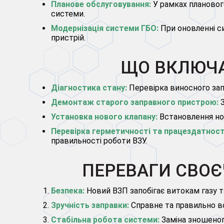
Планове обслуговування:
У рамках плановог
системи.
Модернізація системи ГБО:
При оновленні с
пристрій.
ЩО ВКЛЮЧА
Діагностика стану:
Перевірка виносного зап
Демонтаж старого заправного пристрою:
З
Установка нового клапану:
Встановлення но
Перевірка герметичності та працездатност
правильності роботи ВЗУ.
ПЕРЕВАГИ СВОЄ
Безпека:
Новий ВЗП запобігає витокам газу т
Зручність заправки:
Справне та правильно вс
Стабільна робота системи:
Заміна зношеног