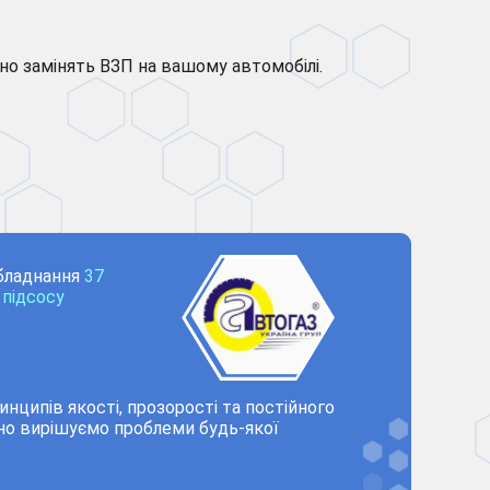
йно замінять ВЗП на вашому автомобілі.
бладнання
37
підсосу
нципів якості, прозорості та постійного
но вирішуємо проблеми будь-якої