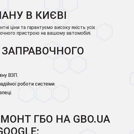
АНУ В КИЄВІ
тні ціни та гарантуємо високу якість усіх
авочного пристрою на вашому автомобілі.
И ЗАПРАВОЧНОГО
іну ВЗП.
адійної роботи системи.
зпеці.
ЕМОНТ ГБО НА GBO.UA
GOOGLE: