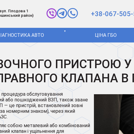
 вул. Плодова 1
+38-067-505-
ошинський район)
▼
ІАГНОСТИКА АВТО
ЦІНА ГБО
ВОЧНОГО ПРИСТРОЮ У 
ПРАВНОГО КЛАПАНА В 
 процедура обслуговування
ений або пошкоджений ВЗП, також зване
ЗП — це пристрій, встановлений зовні
 за номерним знаком), через який
АЗС.
вляє собою металевий або комбінований
аний клапан і ущільнення для