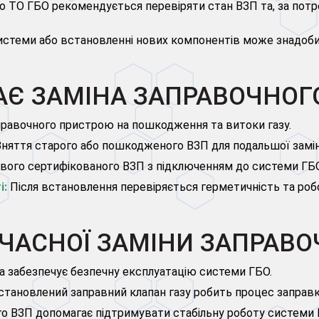
о ТО ГБО рекомендується перевіряти стан ВЗП та, за потр
истеми або встановленні нових компонентів може знадобит
Є ЗАМІНА ЗАПРАВОЧНОГ
равочного пристрою на пошкодження та витоки газу.
няття старого або пошкодженого ВЗП для подальшої замін
вого сертифікованого ВЗП з підключенням до системи ГБО
і:
Після встановлення перевіряється герметичність та ро
ЧАСНОЇ ЗАМІНИ ЗАПРАВ
а забезпечує безпечну експлуатацію системи ГБО.
тановлений заправний клапан газу робить процес заправк
о ВЗП допомагає підтримувати стабільну роботу системи