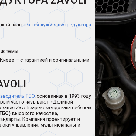
ДУКТОРА ZAVOLI
акой план
тех. обслуживания редуктора
:
системы.
Киеве — с гарантией и оригинальными
AVOLI
изводитель ГБО
, основанная в 1993 году
торый часто называют «Долиной
вания Zavoli зарекомендовала себя как
ГБО)
высокого качества,
андарты. Компания проектирует и
локи управления, мультиклапаны и