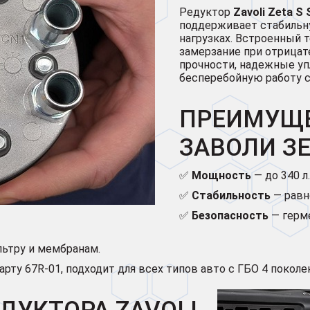
Редуктор
Zavoli Zeta S 
поддерживает стабильн
нагрузках. Встроенный 
замерзание при отрица
прочности, надежные у
бесперебойную работу с
ПРЕИМУЩЕ
ЗАВОЛИ ЗЕ
✅
Мощность
— до 340 л
✅
Стабильность
— равн
✅
Безопасность
— герм
льтру и мембранам.
ту 67R-01, подходит для всех типов авто с ГБО 4 поколе