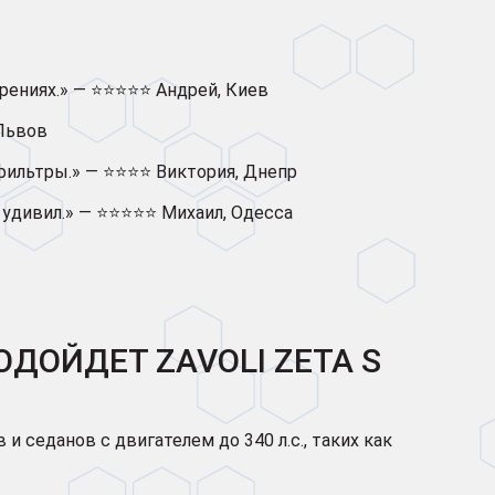
орениях.» — ⭐⭐⭐⭐⭐ Андрей, Киев
 Львов
 фильтры.» — ⭐⭐⭐⭐ Виктория, Днепр
о удивил.» — ⭐⭐⭐⭐⭐ Михаил, Одесса
ОДОЙДЕТ ZAVOLI ZETA S
 седанов с двигателем до 340 л.с., таких как