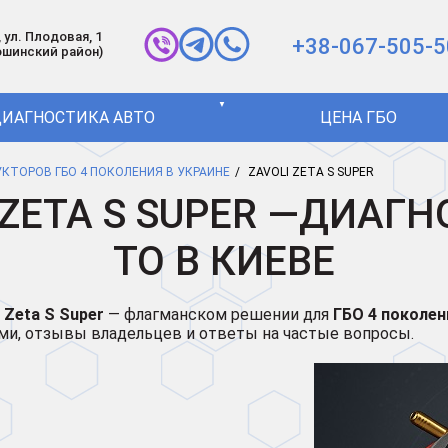
 ул. Плодовая, 1
+38-067-505-5
ошинский район)
▼
ИАГНОСТИКА АВТО
ЦЕНА ГБО
ДУКТОРОВ ГБО 4 ПОКОЛЕНИЯ В УКРАИНЕ
ZAVOLI ZETA S SUPER
 ZETA S SUPER —ДИАГН
ТО В КИЕВЕ
 Zeta S Super
— флагманском решении для
ГБО 4 поколен
ами, отзывы владельцев и ответы на частые вопросы.