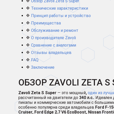
🔷
Обзор Zavoli Zeta S Super
🔷
Технические характеристики
🔷
Принцип работы и устройство
🔷
Преимущества
🔷
Обслуживание и ремонт
🔷
О производителе Zavoli
🔷
Сравнение с аналогами
🔷
Отзывы владельцев
🔷
FAQ
🔷
Заключение
ОБЗОР ZAVOLI ZETA S
Zavoli Zeta S Super
— это мощный
,
один из лучш
рассчитанный на двигатели до
340 л.с.
. Идеален
пикапы и коммерческие автомобили с большими
особенно популярна среди владельцев
Ford F-15
Cruiser, Ford Edge 2.7 V6 EcoBoost, Nissan Frontie