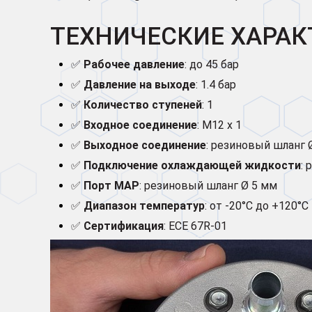
ТЕХНИЧЕСКИЕ ХАРАКТ
✅
Рабочее давление
: до 45 бар
✅
Давление на выходе
: 1.4 бар
✅
Количество ступеней
: 1
✅
Входное соединение
: M12 x 1
✅
Выходное соединение
: резиновый шланг 
✅
Подключение охлаждающей жидкости
:
✅
Порт MAP
: резиновый шланг Ø 5 мм
✅
Диапазон температур
: от -20°C до +120°C
✅
Сертификация
: ECE 67R-01