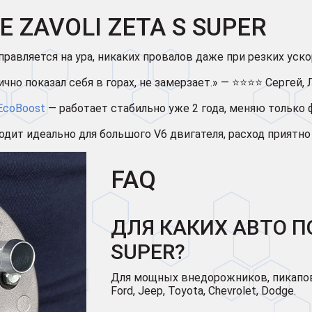
 ZAVOLI ZETA S SUPER
равляется на ура, никаких провалов даже при резких уск
чно показал себя в горах, не замерзает.» — ⭐⭐⭐⭐ Сергей,
 EcoBoost
— работает стабильно уже 2 года, меняю только
одит идеально для большого V6 двигателя, расход приятн
FAQ
ДЛЯ КАКИХ АВТО П
SUPER?
Для мощных внедорожников, пикапов и
Ford, Jeep, Toyota, Chevrolet, Dodge.