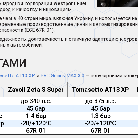
дународной корпорации
Westport Fuel
дход к качеству и инновациям.
 чем в 40 стран мира, включая Украину, и используется н
временные производственные линии и автоматизированны
пасности (ECE 67R-01).
надежность, долговечность и отличную адаптацию к суро
щных автомобилей.
ГАМИ
asetto AT13 XP
и
BRC Genius MAX 3.0
— популярными конку
Zavoli Zeta S Super
Tomasetto AT13 XP
до 340 л.с.
до 375 л.с.
45 бар
45 бар
е
1.4 бар
1.3 бар
ур
-20/+120°C
-20/+120°C
67R-01
67R-01