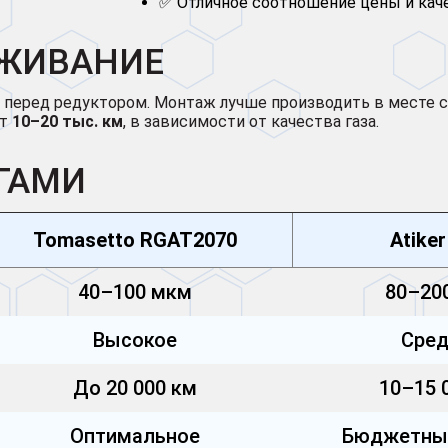
✅ Отличное соотношение цены и кач
УЖИВАНИЕ
 перед редуктором. Монтаж лучше производить в месте с
ет
10–20 тыс. км
, в зависимости от качества газа.
ГАМИ
Tomasetto RGAT2070
Atiker
40–100 мкм
80–20
Высокое
Сред
До 20 000 км
10–15 
Оптимальное
Бюджетный