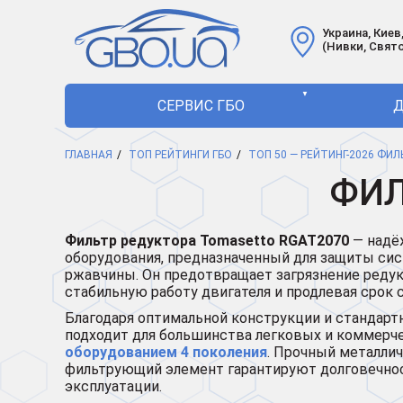
Украина, Киев,
(Нивки, Свят
▼
СЕРВИС ГБО
Д
ГЛАВНАЯ
ТОП РЕЙТИНГИ ГБО
ТОП 50 — РЕЙТИНГ-2026 ФИ
ФИЛ
Фильтр редуктора Tomasetto
RGAT2070
— надё
оборудования, предназначенный для защиты сис
ржавчины. Он предотвращает загрязнение редук
стабильную работу двигателя и продлевая срок
Благодаря оптимальной конструкции и стандар
подходит для большинства легковых и коммерч
оборудованием 4 поколения
. Прочный металли
фильтрующий элемент гарантируют долговечнос
эксплуатации.