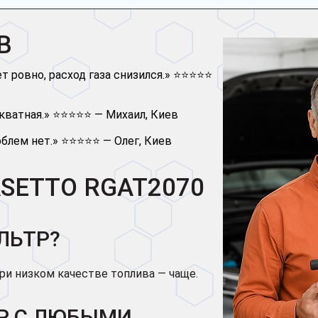
ЕВ
т ровно, расход газа снизился.» ⭐⭐⭐⭐⭐
екватная.» ⭐⭐⭐⭐⭐ — Михаил, Киев
облем нет.» ⭐⭐⭐⭐⭐ — Олег, Киев
SETTO RGAT2070
ЛЬТР?
при низком качестве топлива — чаще.
Р С ЛЮБЫМИ