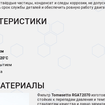
ёрдые частицы, конденсат и следы коррозии, не допуска
 срок службы деталей и обеспечить ровную работу двига
КТЕРИСТИКИ
км
120°С
рытием
жа
МАТЕРИАЛЫ
Фильтр
Tomasetto
RGAT2070
изготов
стойких к перепадам давления и тем
стандартам качества и давно зареко