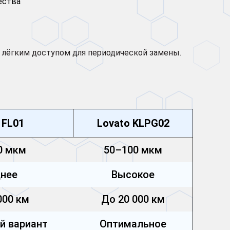
ества
 лёгким доступом для периодической замены.
 FL01
Lovato KLPG02
0 мкм
50–100 мкм
нее
Высокое
000 км
До 20 000 км
 вариант
Оптимальное