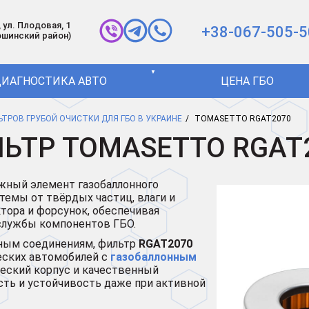
 ул. Плодовая, 1
+38-067-505-5
ошинский район)
▼
ИАГНОСТИКА АВТО
ЦЕНА ГБО
ЛЬТРОВ ГРУБОЙ ОЧИСТКИ ДЛЯ ГБО В УКРАИНЕ
TOMASETTO RGAT2070
ЬТР TOMASETTO RGAT
жный элемент газобаллонного
темы от твёрдых частиц, влаги и
тора и форсунок, обеспечивая
 службы компонентов ГБО.
тным соединениям, фильтр
RGAT2070
еских автомобилей с
газобаллонным
ческий корпус и качественный
ть и устойчивость даже при активной