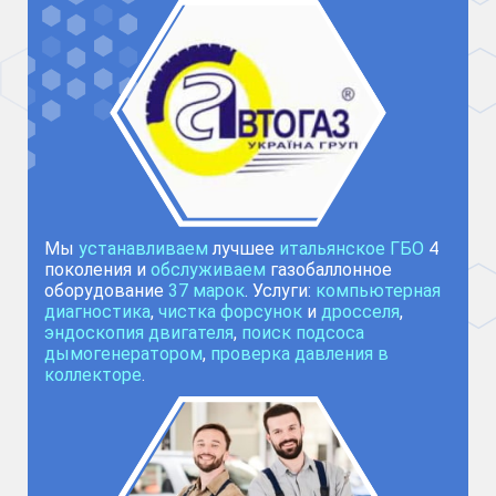
Мы
устанавливаем
лучшее
итальянское ГБО
4
поколения и
обслуживаем
газобаллонное
оборудование
37 марок
. Услуги:
компьютерная
диагностика
,
чистка форсунок
и
дросселя
,
эндоскопия двигателя
,
поиск подсоса
дымогенератором
,
проверка давления в
коллекторе
.