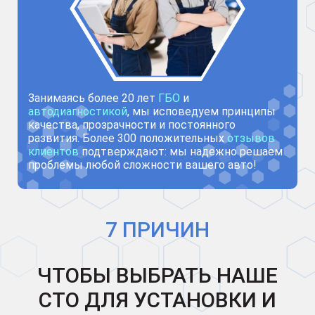
Занимаясь более 20 лет
ГБО
и
автодиагностикой
, мы исповедуем принципы
качества, прозрачности и постоянного
развития. Более 300 положительных
отзывов
клиентов
подтверждают: мы надежно решаем
проблемы любой сложности вашего авто!
7 ПРИЧИН
ЧТОБЫ ВЫБРАТЬ НАШЕ
СТО ДЛЯ УСТАНОВКИ И