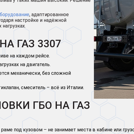
оплива у таких машин высокий. Решение
оборудование
, адаптированное
годаря настройке и надёжной
 нагрузках.
А ГАЗ 3307
ливе на каждом рейсе.
агрузках на двигатель.
ется механически, без сложной
иклапан, смеситель – всё из Италии.
ОВКИ ГБО НА ГАЗ
 раме под кузовом – не занимает места в кабине или груз