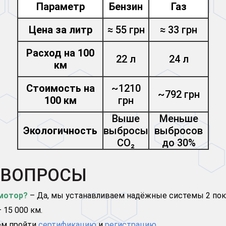
Параметр
Бензин
Газ
Цена за литр
≈ 55 грн
≈ 33 грн
Расход на 100
22 л
24 л
км
Стоимость на
~1210
~792 грн
100 км
грн
Выше
Меньше
Экологичность
выбросы
выбросов
CO₂
до 30%
 ВОПРОСЫ
 мотор?
– Да, мы устанавливаем надёжные системы 2 пок
 15 000 км.
ем пройти
сертификацию
и
регистрацию
.