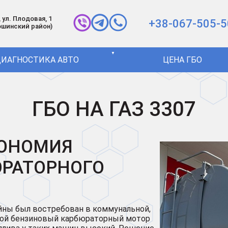
 ул. Плодовая, 1
+38-067-505-5
ошинский район)
▼
ИАГНОСТИКА АВТО
ЦЕНА ГБО
ГБО НА ГАЗ 3307
ЭКОНОМИЯ
ЮРАТОРНОГО
йны был востребован в коммунальной,
стой бензиновый карбюраторный мотор