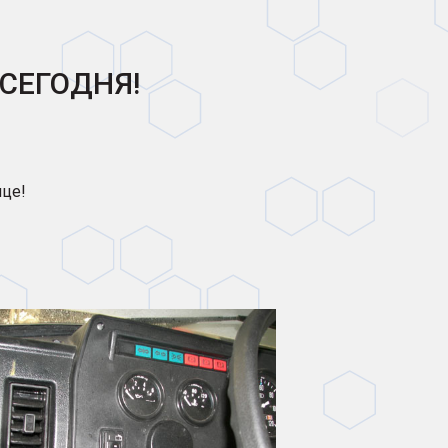
 СЕГОДНЯ!
яце!