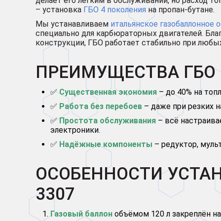
делает его лёгким в обслуживании, но расход т
– установка
ГБО 4 поколения
на пропан-бутане.
Мы устанавливаем
итальянское газобаллонное 
специально для карбюраторных двигателей. Бла
конструкции, ГБО работает стабильно при любых
ПРЕИМУЩЕСТВА ГБО Н
✅
Существенная экономия
– до 40% на топ
✅
Работа без перебоев
– даже при резких н
✅
Простота обслуживания
– всё настраива
электроники.
✅
Надёжные компоненты
– редуктор, мульт
ОСОБЕННОСТИ УСТАН
3307
Газовый баллон
объёмом 120 л закреплён на