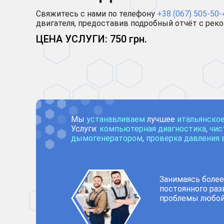
Свяжитесь с нами по телефону
+38 (067) 505-50-
двигателя, предоставив подробный отчёт с рек
ЦЕНА УСЛУГИ: 750 грн.
Мы
устанавливаем
лучшее
итальянско
Услуги:
компьютерная диагностика
,
чис
дымогенератором
,
проверка давления 
Занимаясь более
постоянного раз
проблемы любой