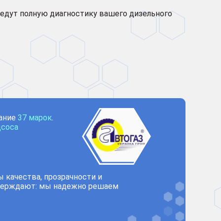
ведут полную диагностику вашего дизельного
вание
37 марок
.
дсоса
 качества, прозрачности и
ерждают: мы надежно решаем