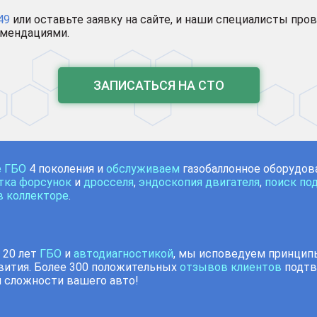
49
или оставьте заявку на сайте, и наши специалисты про
омендациями.
ЗАПИСАТЬСЯ НА СТО
е ГБО
4 поколения и
обслуживаем
газобаллонное оборудо
тка форсунок
и
дросселя
,
эндоскопия двигателя
,
поиск по
в коллекторе
.
 20 лет
ГБО
и
автодиагностикой
, мы исповедуем принципы
вития. Более 300 положительных
отзывов клиентов
подтв
 сложности вашего авто!