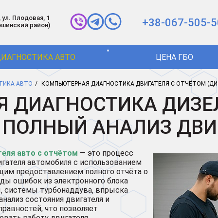
 ул. Плодовая, 1
+38-067-505-5
ошинский район)
▼
ИАГНОСТИКА АВТО
ЦЕНА ГБО
ТИКА АВТО
КОМПЬЮТЕРНАЯ ДИАГНОСТИКА ДВИГАТЕЛЯ С ОТЧЁТОМ (ДИ
 ДИАГНОСТИКА ДИЗЕЛ
: ПОЛНЫЙ АНАЛИЗ ДВИ
еля авто с отчётом
— это процесс
игателя автомобиля с использованием
щим предоставлением полного отчёта о
оды ошибок из электронного блока
ы, системы турбонаддува, впрыска
анализ состояния двигателя и
равностей, что позволяет
вать работу двигателя.