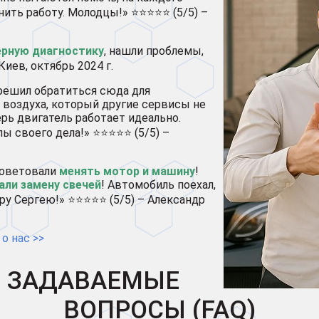
ить работу. Молодцы!» ⭐⭐⭐⭐⭐ (5/5) –
рную диагностику
, нашли проблемы,
Киев, октябрь 2024 г.
 решил обратиться сюда для
 воздуха, который другие сервисы не
перь двигатель работает идеально.
ы своего дела!» ⭐⭐⭐⭐⭐ (5/5) –
советовали
менять мотор и машину
!
али замену свечей
! Автомобиль поехал,
ру Сергею!» ⭐⭐⭐⭐⭐ (5/5) – Александр
о нас >>
О ЗАДАВАЕМЫЕ
ВОПРОСЫ (FAQ)