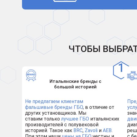
ЧТОБЫ ВЫБРАТ
Итальянские бренды с
большой историей
Не предлагаем клиентам
Пре
фальшивые бренды ГБО
, в отличие от
усл
других установщиков. Мы
зна
ставим только
лучшее ГБО
итальянских
дви
производителей с полувековой
диа
историей. Такое как
BRC
,
Zavoli
и
AEB
.
реш
При этом наши
цены на ГБО
честны и
с бе