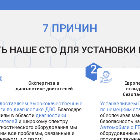
7 ПРИЧИН
Ь НАШЕ СТО ДЛЯ УСТАНОВКИ 
Экспертиза в
Европ
диагностике двигателей
стан
безопа
доставляем высококачественные
Устанавливаем 
уги по диагностике ДВС.
Благодаря
по немецким ст
ниям в области
диагностики
обеспечивая ма
гателей
и широкому спектру
безопасность на
гностического оборудования мы
Автомобили с Г
им все проблемы, связанные и
оборудованные 
нзином, и с газом!
проходят технич