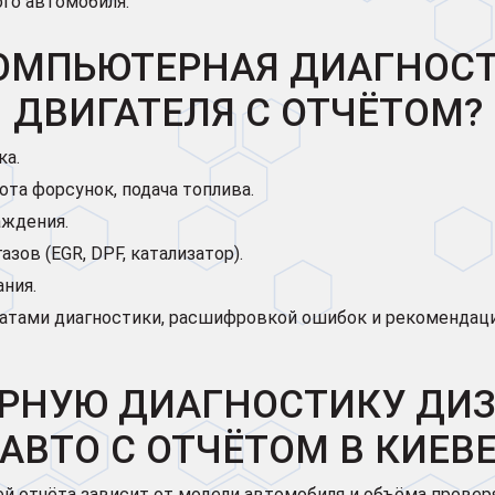
го автомобиля.
ОМПЬЮТЕРНАЯ ДИАГНОС
ДВИГАТЕЛЯ С ОТЧЁТОМ?
ка.
та форсунок, подача топлива.
аждения.
ов (EGR, DPF, катализатор).
ния.
атами диагностики, расшифровкой ошибок и рекомендац
РНУЮ ДИАГНОСТИКУ ДИЗ
АВТО С ОТЧЁТОМ В КИЕВ
 отчёта зависит от модели автомобиля и объёма провер