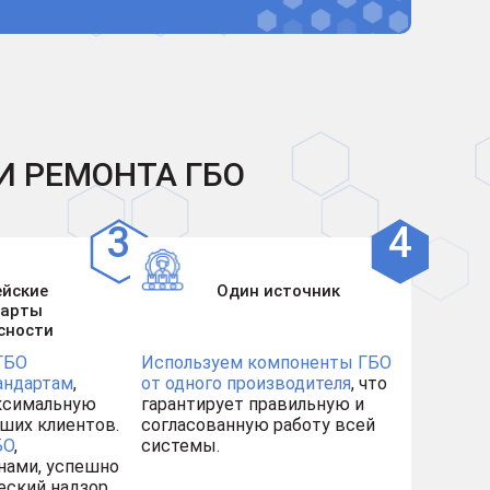
И РЕМОНТА ГБО
ейские
Один источник
дарты
сности
ГБО
Используем компоненты ГБО
андартам
,
от одного производителя
, что
ксимальную
гарантирует правильную и
ших клиентов.
согласованную работу всей
БО
,
системы.
нами, успешно
еский надзор