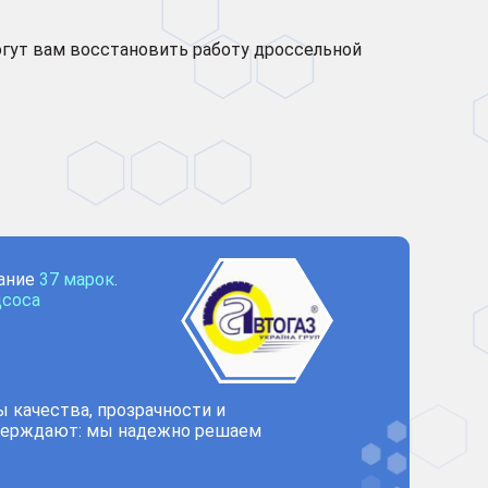
огут вам восстановить работу дроссельной
вание
37 марок
.
дсоса
 качества, прозрачности и
ерждают: мы надежно решаем