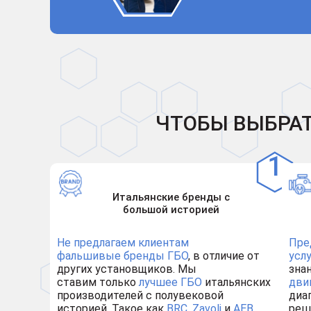
ЧТОБЫ ВЫБРАТ
Итальянские бренды с
большой историей
Не предлагаем клиентам
Пре
фальшивые бренды ГБО
, в отличие от
усл
других установщиков. Мы
зна
ставим только
лучшее ГБО
итальянских
дви
производителей с полувековой
диа
историей. Такое как
BRC
,
Zavoli
и
AEB
.
реш