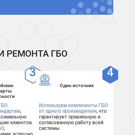
И РЕМОНТА ГБО
ейские
Один источник
дарты
сности
ГБО
Используем компоненты ГБО
андартам
,
от одного производителя
, что
ксимальную
гарантирует правильную и
ших клиентов.
согласованную работу всей
БО
,
системы.
нами, успешно