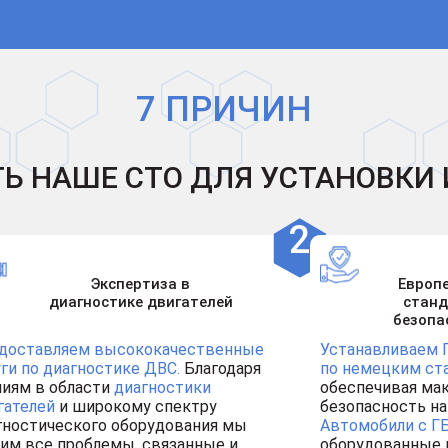
7 ПРИЧИН
Ь НАШЕ СТО ДЛЯ УСТАНОВКИ 
Экспертиза в
Европ
диагностике двигателей
стан
безопа
доставляем высококачественные
Устанавливаем 
уги по диагностике ДВС.
Благодаря
по немецким ст
ниям в области
диагностики
обеспечивая ма
гателей
и широкому спектру
безопасность на
гностического оборудования мы
Автомобили с Г
им все проблемы, связанные и
оборудованные 