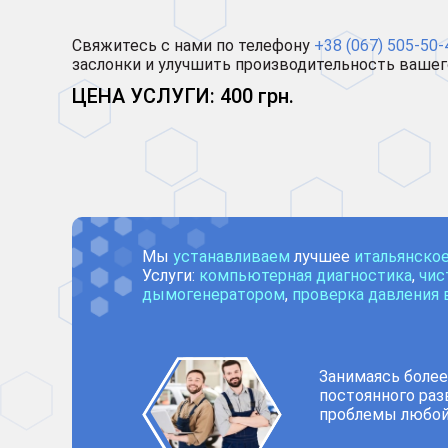
Свяжитесь с нами по телефону
+38 (067) 505-50-
заслонки и улучшить производительность вашег
ЦЕНА УСЛУГИ: 400 грн.
Мы
устанавливаем
лучшее
итальянско
Услуги:
компьютерная диагностика
,
чис
дымогенератором
,
проверка давления 
Занимаясь более
постоянного раз
проблемы любой