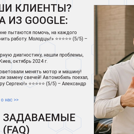
ШИ КЛИЕНТЫ?
A ИЗ GOOGLE:
нне пытаются помочь, на каждого
ить работу. Молодцы!» ⭐⭐⭐⭐⭐ (5/5) –
рную диагностику, нашли проблемы,
Киев, октябрь 2024 г.
советовали менять мотор и машину!
ли замену свечей! Автомобиль поехал,
ру Сергею!» ⭐⭐⭐⭐⭐ (5/5) – Александр
о нас >>
О ЗАДАВАЕМЫЕ
(FAQ)