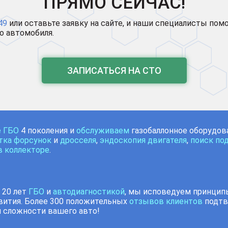
ПРЯМО СЕЙЧАС!
49
или оставьте заявку на сайте, и наши специалисты пом
о автомобиля.
ЗАПИСАТЬСЯ НА СТО
е ГБО
4 поколения и
обслуживаем
газобаллонное оборудо
тка форсунок
и
дросселя
,
эндоскопия двигателя
,
поиск по
в коллекторе
.
 20 лет
ГБО
и
автодиагностикой
, мы исповедуем принципы
вития. Более 300 положительных
отзывов клиентов
подтв
 сложности вашего авто!