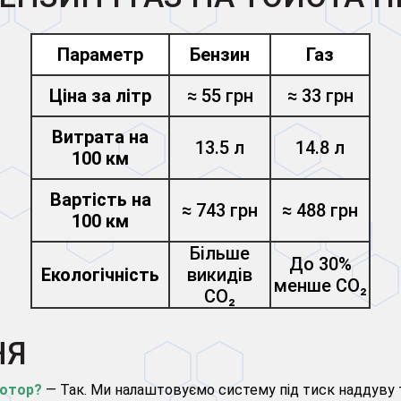
Параметр
Бензин
Газ
Ціна за літр
≈ 55 грн
≈ 33 грн
Витрата на
13.5 л
14.8 л
100 км
Вартість на
≈ 743 грн
≈ 488 грн
100 км
Більше
До 30%
Екологічність
викидів
менше CO₂
CO₂
НЯ
мотор?
— Так. Ми налаштовуємо систему під тиск наддуву т