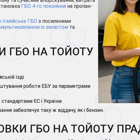
рбіну та сучасний впорскування, витрата
установка
ГБО 4-го покоління
на пропан-
е італійське ГБО
з посиленими
,
мультиклапаном із захистом
та
И ГБО НА ТОЙОТУ
ській їзді.
штування роботи ЕБУ за параметрами
 стандартами ЄС і України.
ння забезпечує таку ж віддачу, як і бензин.
ВКИ ГБО НА ТОЙОТУ ПРАД