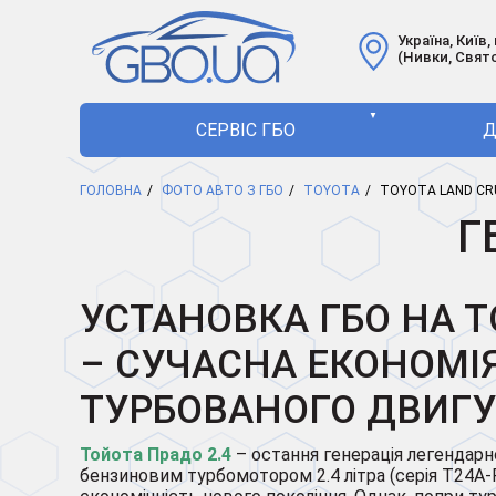
Україна, Київ,
(Нивки, Свят
▼
СЕРВІС ГБО
Д
ГОЛОВНА
ФОТО АВТО З ГБО
TOYOTA
TOYOTA LAND CRU
Г
УСТАНОВКА ГБО НА Т
– СУЧАСНА ЕКОНОМІ
ТУРБОВАНОГО ДВИГ
Тойота Прадо 2.4
– остання генерація легендарн
бензиновим турбомотором 2.4 літра (серія T24A-