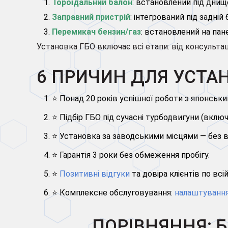
Тороїдальний балон
: встановлений під днище
Заправний пристрій
: інтегрований під задній
Перемикач бензин/газ
: встановлений на пан
Установка ГБО включає всі етапи: від консультац
6 ПРИЧИН ДЛЯ УСТАН
⭐ Понад 20 років успішної роботи з японськ
⭐ Підбір ГБО під сучасні турбодвигуни (вклю
⭐ Установка за заводськими місцями — без в
⭐ Гарантія 3 роки без обмеження пробігу.
⭐
Позитивні відгуки
та довіра клієнтів по всій
⭐ Комплексне обслуговування:
налаштуванн
ПОРІВНЯННЯ: Б