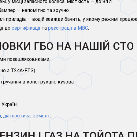
м, у місці запасного колеса. Місткість — до 94 л.
 бампер — непомітно та зручно.
елі приладів — водій завжди бачить, у якому режимі працює
ії до
сертифікації
та
реєстрації в МВС
.
ОВКИ ГБО НА НАШІЙ СТО
ими позашляховиками.
чно з T24A-FTS).
тручання в конструкцію кузова.
 Україні.
я
,
діагностика
,
ремонт
.
ЕНЗИН І ГАЗ НА ТОЙОТА П