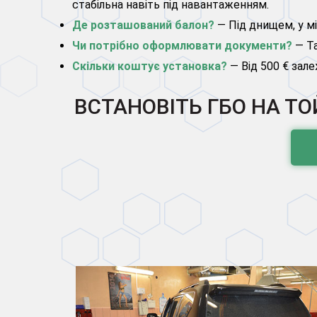
стабільна навіть під навантаженням.
Де розташований балон?
— Під днищем, у мі
Чи потрібно оформлювати документи?
— Та
Скільки коштує установка?
— Від 500 € зал
ВСТАНОВІТЬ ГБО НА ТО