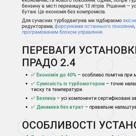
економічність нового покоління. Однак, попри ту
бензину в місті перевищує 13 літрів. Рішення — 
бутані. Це економія без компромісів.
Для сучасних турбодвигунів ми підбираємо
якісн
редукторами,
форсунками останнього покоління
програмованим блоком управління
.
ПЕРЕВАГИ УСТАНОВК
ПРАДО 2.4
✅
Економія до 40%
– особливо помітна при мі
✅
Сумісність із турбомотором
– точне нала
тиску та температури.
✅
Безпека
– усі компоненти сертифіковані за
✅
Динаміка без втрат
– правильне налаштува
ОСОБЛИВОСТІ УСТАНО