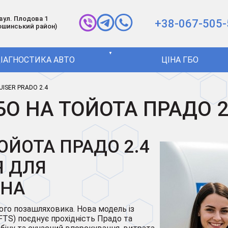
 вул. Плодова 1
+38-067-505-
ошинський район)
▼
ІАГНОСТИКА АВТО
ЦІНА ГБО
ISER PRADO 2.4
БО НА ТОЙОТА ПРАДО 2
ОЙОТА ПРАДО 2.4
Я ДЛЯ
УНА
ого позашляховика. Нова модель із
FTS) поєднує прохідність Прадо та