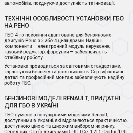
автомобілів, поєднуючи доступність та інновації.
ТЕХНІЧНІ ОСОБЛИВОСТІ УСТАНОВКИ ГБО
НА РЕНО
ГБО 4-го покоління адаптоване для бензинових
двигунів Рено з 3 або 4 циліндрами. Надійні
компоненти — електронний модуль керування,
газовий редуктор, форсунки — забезпечують
стабільну роботу.
Установка проводиться за світовими стандартами,
гарантуючи безпеку та довговічність. Сертифіковані
деталі та професійний монтаж забезпечують надійну
роботу ГБО.
БЕНЗИНОВІ МОДЕЛІ RENAULT, ПРИДАТНІ
ДЛЯ ГБО В УКРАЇНІ
ГБО сумісне з популярними моделями Renault,
доступними в Україні, які відрізняються практичністю,
доступною ціною та широким вибором на ринку.
Серед них: Clio (з двигунами 0.9L TCe, 1.2L), Captur (0.9L