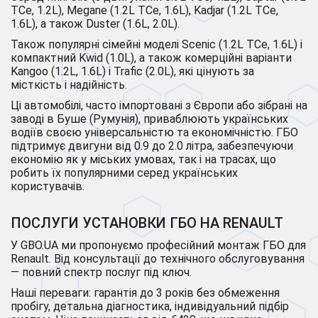
TCe, 1.2L), Megane (1.2L TCe, 1.6L), Kadjar (1.2L TCe,
1.6L), а також Duster (1.6L, 2.0L).
Також популярні сімейні моделі Scenic (1.2L TCe, 1.6L) і
компактний Kwid (1.0L), а також комерційні варіанти
Kangoo (1.2L, 1.6L) і Trafic (2.0L), які цінують за
місткість і надійність.
Ці автомобілі, часто імпортовані з Європи або зібрані на
заводі в Буше (Румунія), приваблюють українських
водіїв своєю універсальністю та економічністю. ГБО
підтримує двигуни від 0.9 до 2.0 літра, забезпечуючи
економію як у міських умовах, так і на трасах, що
робить їх популярними серед українських
користувачів.
ПОСЛУГИ УСТАНОВКИ ГБО НА RENAULT
У GBO.UA ми пропонуємо професійний монтаж ГБО для
Renault. Від консультації до технічного обслуговування
— повний спектр послуг під ключ.
Наші переваги: гарантія до 3 років без обмеження
пробігу, детальна діагностика, індивідуальний підбір