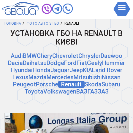
ГОЛОВНА
ФОТО АВТО З ГБО
RENAULT
УСТАНОВКА ГБО НА RENAULT В
КИЄВІ
Audi
BMW
Chery
Chevrolet
Chrysler
Daewoo
Dacia
Daihatsu
Dodge
Ford
Fiat
Geely
Hummer
Hyundai
Honda
Jaguar
Jeep
KIA
Land Rover
Lexus
Mazda
Mercedes
Mitsubishi
Nissan
Peugeot
Porsche
Renault
Skoda
Subaru
Toyota
Volkswagen
ВАЗ
ГАЗ
ЗАЗ