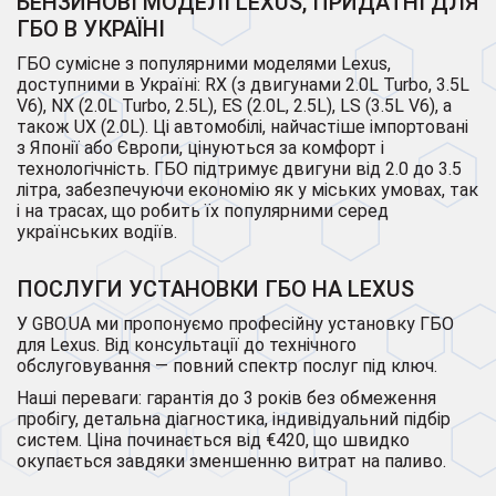
БЕНЗИНОВІ МОДЕЛІ LEXUS, ПРИДАТНІ ДЛЯ
ГБО В УКРАЇНІ
ГБО сумісне з популярними моделями Lexus,
доступними в Україні: RX (з двигунами 2.0L Turbo, 3.5L
V6), NX (2.0L Turbo, 2.5L), ES (2.0L, 2.5L), LS (3.5L V6), а
також UX (2.0L). Ці автомобілі, найчастіше імпортовані
з Японії або Європи, цінуються за комфорт і
технологічність. ГБО підтримує двигуни від 2.0 до 3.5
літра, забезпечуючи економію як у міських умовах, так
і на трасах, що робить їх популярними серед
українських водіїв.
ПОСЛУГИ УСТАНОВКИ ГБО НА LEXUS
У GBO.UA ми пропонуємо професійну установку ГБО
для Lexus. Від консультації до технічного
обслуговування — повний спектр послуг під ключ.
Наші переваги: гарантія до 3 років без обмеження
пробігу, детальна діагностика, індивідуальний підбір
систем. Ціна починається від €420, що швидко
окупається завдяки зменшенню витрат на паливо.