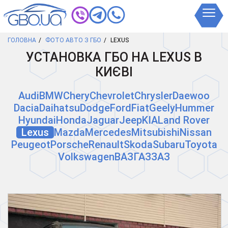
ГОЛОВНА
ФОТО АВТО З ГБО
LEXUS
УСТАНОВКА ГБО НА LEXUS В
КИЄВІ
Audi
BMW
Chery
Chevrolet
Chrysler
Daewoo
Dacia
Daihatsu
Dodge
Ford
Fiat
Geely
Hummer
Hyundai
Honda
Jaguar
Jeep
KIA
Land Rover
Lexus
Mazda
Mercedes
Mitsubishi
Nissan
Peugeot
Porsche
Renault
Skoda
Subaru
Toyota
Volkswagen
ВАЗ
ГАЗ
ЗАЗ