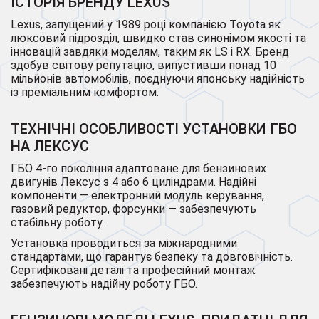
ІСТОРІЯ БРЕНДУ LEXUS
Lexus, запущений у 1989 році компанією Toyota як
люксовий підрозділ, швидко став синонімом якості та
інновацій завдяки моделям, таким як LS і RX. Бренд
здобув світову репутацію, випустивши понад 10
мільйонів автомобілів, поєднуючи японську надійність
із преміальним комфортом.
ТЕХНІЧНІ ОСОБЛИВОСТІ УСТАНОВКИ ГБО
НА ЛЕКСУС
ГБО 4-го покоління адаптоване для бензинових
двигунів Лексус з 4 або 6 циліндрами. Надійні
компоненти — електронний модуль керування,
газовий редуктор, форсунки — забезпечують
стабільну роботу.
Установка проводиться за міжнародними
стандартами, що гарантує безпеку та довговічність.
Сертифіковані деталі та професійний монтаж
забезпечують надійну роботу ГБО.