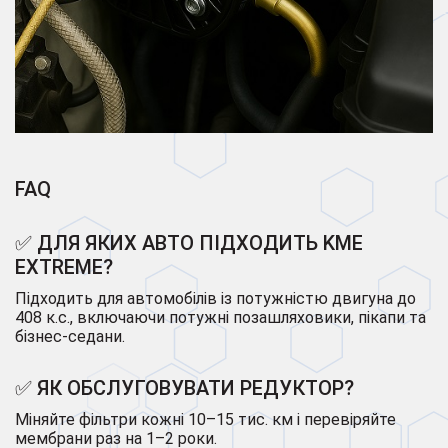
FAQ
✅ ДЛЯ ЯКИХ АВТО ПІДХОДИТЬ KME
EXTREME?
Підходить для автомобілів із потужністю двигуна до
408 к.с., включаючи потужні позашляховики, пікапи та
бізнес-седани.
✅ ЯК ОБСЛУГОВУВАТИ РЕДУКТОР?
Міняйте фільтри кожні 10–15 тис. км і перевіряйте
мембрани раз на 1–2 роки.