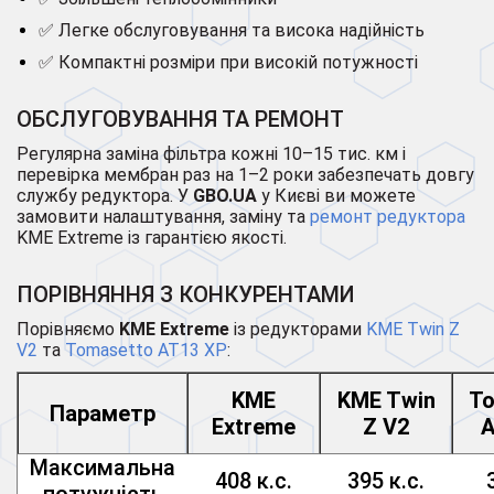
✅ Легке обслуговування та висока надійність
✅ Компактні розміри при високій потужності
ОБСЛУГОВУВАННЯ ТА РЕМОНТ
Регулярна заміна фільтра кожні 10–15 тис. км і
перевірка мембран раз на 1–2 роки забезпечать довгу
службу редуктора. У
GBO.UA
у Києві ви можете
замовити налаштування, заміну та
ремонт редуктора
KME Extreme із гарантією якості.
ПОРІВНЯННЯ З КОНКУРЕНТАМИ
Порівняємо
KME Extreme
із редукторами
KME Twin Z
V2
та
Tomasetto AT13 XP
:
KME
KME Twin
To
Параметр
Extreme
Z V2
A
Максимальна
408 к.с.
395 к.с.
потужність