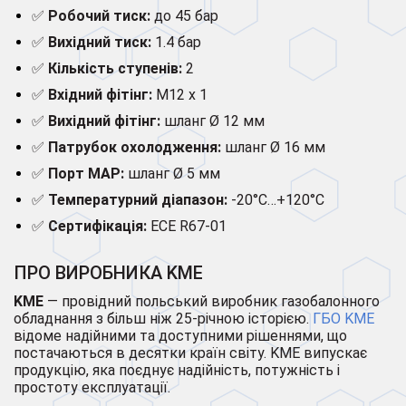
✅
Робочий тиск:
до 45 бар
✅
Вихідний тиск:
1.4 бар
✅
Кількість ступенів:
2
✅
Вхідний фітінг:
M12 x 1
✅
Вихідний фітінг:
шланг Ø 12 мм
✅
Патрубок охолодження:
шланг Ø 16 мм
✅
Порт MAP:
шланг Ø 5 мм
✅
Температурний діапазон:
-20°C…+120°C
✅
Сертифікація:
ECE R67-01
ПРО ВИРОБНИКА KME
KME
— провідний польський виробник газобалонного
обладнання з більш ніж 25-річною історією.
ГБО KME
відоме надійними та доступними рішеннями, що
постачаються в десятки країн світу. KME випускає
продукцію, яка поєднує надійність, потужність і
простоту експлуатації.