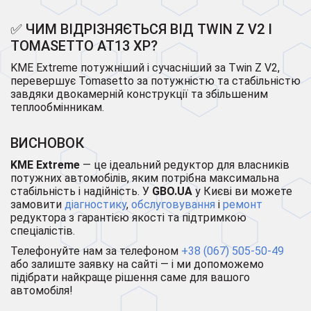
✅ ЧИМ ВІДРІЗНЯЄТЬСЯ ВІД TWIN Z V2 І
TOMASETTO AT13 XP?
KME Extreme потужніший і сучасніший за Twin Z V2,
перевершує Tomasetto за потужністю та стабільністю
завдяки двокамерній конструкції та збільшеним
теплообмінникам.
ВИСНОВОК
KME Extreme
— це ідеальний редуктор для власників
потужних автомобілів, яким потрібна максимальна
стабільність і надійність. У
GBO.UA
у Києві ви можете
замовити
діагностику
,
обслуговування
і
ремонт
редуктора з гарантією якості та підтримкою
спеціалістів.
Телефонуйте нам за телефоном
+38 (067) 505-50-49
або залиште заявку на сайті — і ми допоможемо
підібрати найкраще рішення саме для вашого
автомобіля!