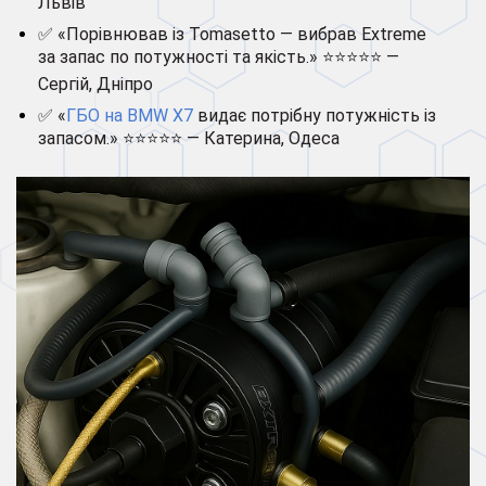
Львів
✅ «Порівнював із Tomasetto — вибрав Extreme
за запас по потужності та якість.» ⭐⭐⭐⭐⭐ —
Сергій, Дніпро
✅ «
ГБО на BMW X7
видає потрібну потужність із
запасом.» ⭐⭐⭐⭐⭐ — Катерина, Одеса