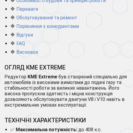
🔷
Особливості будови та принцип роботи
🔷
Переваги
🔷
Обслуговування та ремонт
🔷
Порівняння з конкурентами
🔷
Відгуки
🔷
FAQ
🔷
Висновок
ОГЛЯД KME EXTREME
Редуктор
KME Extreme
був створений спеціально для
автомобілів із високими вимогами до подачі газу та
стабільності роботи за великих навантажень. Його
висока пропускна здатність і міцна конструкція
дозволяють обслуговувати двигуни V8 і V10 навіть в
екстремальних умовах експлуатації.
ТЕХНІЧНІ ХАРАКТЕРИСТИКИ
✅
Максимальна потужність:
до 408 к.с.