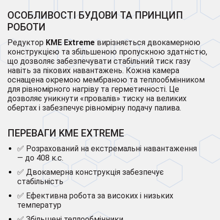
ОСОБЛИВОСТІ БУДОВИ ТА ПРИНЦИП
РОБОТИ
Редуктор
KME Extreme
вирізняється двокамерною
конструкцією та збільшеною пропускною здатністю,
що дозволяє забезпечувати стабільний тиск газу
навіть за пікових навантажень. Кожна камера
оснащена окремою мембраною та теплообмінником
для рівномірного нагріву та герметичності. Це
дозволяє уникнути «провалів» тиску на великих
обертах і забезпечує рівномірну подачу палива.
ПЕРЕВАГИ KME EXTREME
✅ Розрахований на екстремальні навантаження
— до 408 к.с.
✅ Двокамерна конструкція забезпечує
стабільність
✅ Ефективна робота за високих і низьких
температур
✅ Збільшені теплообмінники