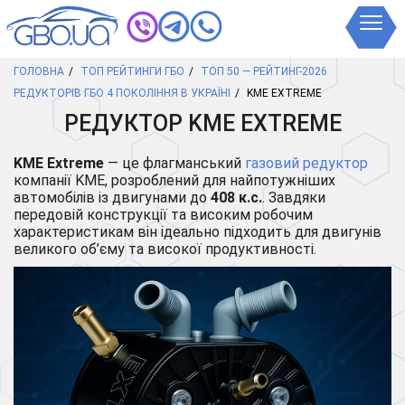
ГОЛОВНА
ТОП РЕЙТИНГИ ГБО
ТОП 50 — РЕЙТИНГ-2026
РЕДУКТОРІВ ГБО 4 ПОКОЛІННЯ В УКРАЇНІ
KME EXTREME
РЕДУКТОР KME EXTREME
KME Extreme
— це флагманський
газовий редуктор
компанії KME, розроблений для найпотужніших
автомобілів із двигунами до
408 к.с.
. Завдяки
передовій конструкції та високим робочим
характеристикам він ідеально підходить для двигунів
великого об’єму та високої продуктивності.