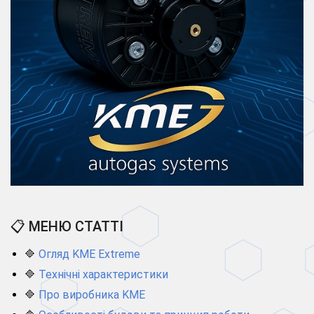
📋 МЕНЮ СТАТТІ
🔷
Огляд KME Extreme
🔷
Технічні характеристики
🔷
Про виробника KME