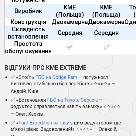
KME
KME
To
Виробник
(Польща)
(Польща)
Конструкція
Двокамерна
Двокамерна
Одн
Складність
Середня
Середня
встановлення
Простота
✅
✅
обслуговування
ВІДГУКИ ПРО KME EXTREME
✅ «Стоїть
ГБО на Dodge Ram
— потужності
вистачає, стабільно і без перебоїв.» ⭐⭐⭐⭐⭐ —
Андрій, Київ
✅ «Встановили
ГБО на Toyota Sequoia
—
редуктор справляється навіть взимку.» ⭐⭐⭐⭐⭐
— Олег, Харків
✅ «
Ford Expedition на газу
з цим редуктором їде
м’яко і рівно. Задоволений!» ⭐⭐⭐⭐⭐ — Олексій,