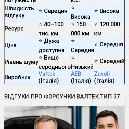
⭐
Швидкість
⭐ Середня
⭐ Висока
відгуку
Висока
⭐ 80–100
⭐ 150
⭐ 120 000
Ресурс
тис. км
000 км
км
⭐ Дуже
⭐
⭐ Середня
Ціна
доступна
Середня
⭐ Вище
⭐
⭐ Середній
Рівень шуму
середнього
Низький
Valtek
AEB
Zavoli
Виробник
(Італія)
(Італія)
(Італія)
ВІДГУКИ ПРО ФОРСУНКИ ВАЛТЕК ТИП 37