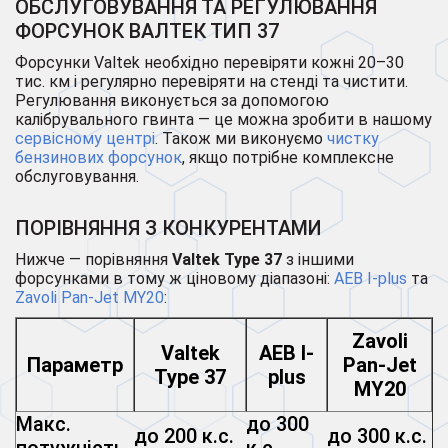
ОБСЛУГОВУВАННЯ ТА РЕГУЛЮВАННЯ
ФОРСУНОК ВАЛТЕК ТИП 37
Форсунки Valtek необхідно перевіряти кожні 20–30
тис. км і регулярно перевіряти на стенді та чистити.
Регулювання виконується за допомогою
калібрувального гвинта — це можна зробити в нашому
сервісному центрі
. Також ми виконуємо
чистку
бензинових форсунок
, якщо потрібне комплексне
обслуговування.
ПОРІВНЯННЯ З КОНКУРЕНТАМИ
Нижче — порівняння
Valtek Type 37
з іншими
форсунками в тому ж ціновому діапазоні:
AEB I-plus
та
Zavoli Pan-Jet MY20
:
Zavoli
Valtek
AEB I-
Параметр
Pan-Jet
Type 37
plus
MY20
Макс.
до 300
до 200 к.с.
до 300 к.с.
потужність
к.с.