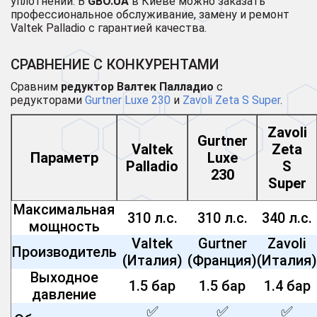
уплотнений. В
GBO.UA
в Киеве можно заказать
профессиональное обслуживание, замену и ремонт
Valtek Palladio с гарантией качества.
СРАВНЕНИЕ С КОНКУРЕНТАМИ
Сравним
редуктор Валтек Палладио
с
редукторами
Gurtner Luxe 230
и
Zavoli Zeta S Super
.
Zavoli
Gurtner
Valtek
Zeta
Параметр
Luxe
Palladio
S
230
Super
Максимальная
310 л.с.
310 л.с.
340 л.с.
мощность
Valtek
Gurtner
Zavoli
Производитель
(Италия)
(Франция)
(Италия)
Выходное
1.5 бар
1.5 бар
1.4 бар
давление
✅
✅
✅