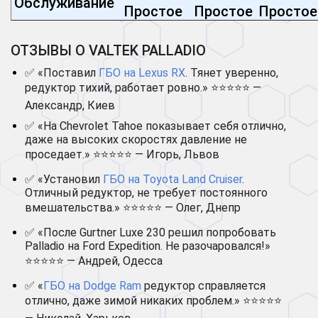
Обслуживание
Простое
Простое
Простое
ОТЗЫВЫ О VALTEK PALLADIO
✅ «Поставил
ГБО на Lexus RX
. Тянет уверенно,
редуктор тихий, работает ровно.» ⭐⭐⭐⭐⭐ —
Александр, Киев
✅ «На Chevrolet Tahoe показывает себя отлично,
даже на высоких скоростях давление не
проседает.» ⭐⭐⭐⭐⭐ — Игорь, Львов
✅ «Установил
ГБО на Toyota Land Cruiser
.
Отличный редуктор, не требует постоянного
вмешательства.» ⭐⭐⭐⭐⭐ — Олег, Днепр
✅ «После Gurtner Luxe 230 решил попробовать
Palladio на Ford Expedition. Не разочаровался!»
⭐⭐⭐⭐⭐ — Андрей, Одесса
✅ «
ГБО на Dodge Ram
редуктор справляется
отлично, даже зимой никаких проблем.» ⭐⭐⭐⭐⭐