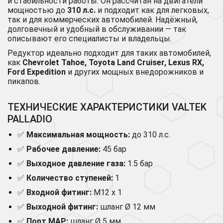
и стабильности работы. Он рассчитан на двигатели
мощностью до
310 л.с.
и подходит как для легковых,
так и для коммерческих автомобилей. Надёжный,
долговечный и удобный в обслуживании — так
описывают его специалисты и владельцы.
Редуктор идеально подходит для таких автомобилей,
как
Chevrolet Tahoe, Toyota Land Cruiser, Lexus RX
,
Ford Expedition
и других мощных внедорожников и
пикапов.
ТЕХНИЧЕСКИЕ ХАРАКТЕРИСТИКИ VALTEK
PALLADIO
✅
Максимальная мощность:
до 310 л.с.
✅
Рабочее давление:
45 бар
✅
Выходное давление газа:
1.5 бар
✅
Количество ступеней:
1
✅
Входной фитинг:
M12 x 1
✅
Выходной фитинг:
шланг Ø 12 мм
✅
Порт MAP:
шланг Ø 5 мм