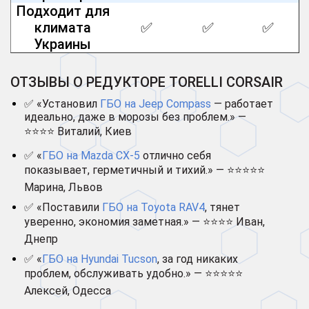
Подходит для
климата
✅
✅
✅
Украины
ОТЗЫВЫ О РЕДУКТОРЕ TORELLI CORSAIR
✅ «Установил
ГБО на Jeep Compass
— работает
идеально, даже в морозы без проблем.» —
⭐⭐⭐⭐ Виталий, Киев
✅ «
ГБО на Mazda CX-5
отлично себя
показывает, герметичный и тихий.» — ⭐⭐⭐⭐⭐
Марина, Львов
✅ «Поставили
ГБО на Toyota RAV4
, тянет
уверенно, экономия заметная.» — ⭐⭐⭐⭐ Иван,
Днепр
✅ «
ГБО на Hyundai Tucson
, за год никаких
проблем, обслуживать удобно.» — ⭐⭐⭐⭐⭐
Алексей, Одесса