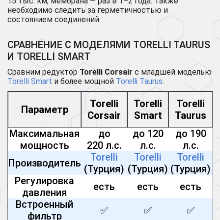
15 тыс. км, мембрана — раз в 1–2 года. Также
необходимо следить за герметичностью и
состоянием соединений.
СРАВНЕНИЕ С МОДЕЛЯМИ TORELLI TAURUS
И TORELLI SMART
Сравним редуктор
Torelli Corsair
с младшей моделью
Torelli Smart
и более мощной
Torelli Taurus
.
Torelli
Torelli
Torelli
Параметр
Corsair
Smart
Taurus
Максимальная
до
до 120
до 190
мощность
220 л.с.
л.с.
л.с.
Torelli
Torelli
Torelli
Производитель
(Турция)
(Турция)
(Турция)
Регулировка
есть
есть
есть
давления
Встроенный
✅
✅
✅
фильтр