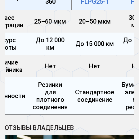
360
FLPG25-1
F7
Класс
30
25–60 мкм
20–50 мкм
ьтрации
м
есурс
До 12 000
До 1
До 15 000 км
аботы
км
к
аличие
Нет
Нет
Н
тойника
Резинки
Бума
для
Стандартное
эле
бенности
плотного
соединение
б
соединения
рез
ОТЗЫВЫ ВЛАДЕЛЬЦЕВ