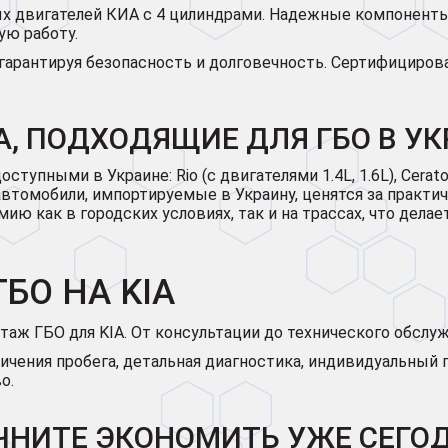
ых двигателей КИА с 4 цилиндрами. Надежные компоненты
ую работу.
 гарантируя безопасность и долговечность. Сертифициро
, ПОДХОДЯЩИЕ ДЛЯ ГБО В УК
ными в Украине: Rio (с двигателями 1.4L, 1.6L), Cerato (1.6
. Эти автомобили, импортируемые в Украину, ценятся за пра
номию как в городских условиях, так и на трассах, что де
БО НА KIA
ж ГБО для KIA. От консультации до технического обслуж
ичения пробега, детальная диагностика, индивидуальный п
о.
ЧНИТЕ ЭКОНОМИТЬ УЖЕ СЕГОД