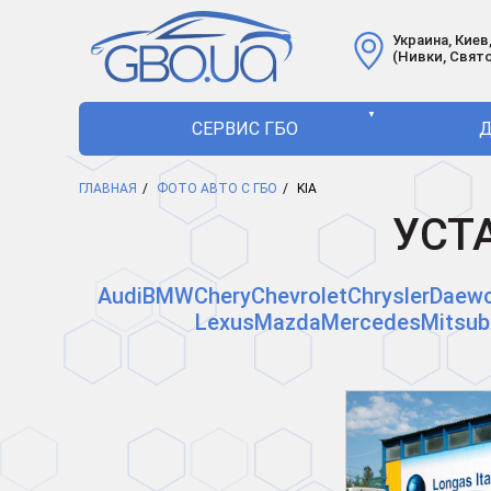
Украина, Киев,
(Нивки, Свят
▼
СЕРВИС ГБО
Д
ГЛАВНАЯ
ФОТО АВТО С ГБО
KIA
УСТА
Audi
BMW
Chery
Chevrolet
Chrysler
Daew
Lexus
Mazda
Mercedes
Mitsub