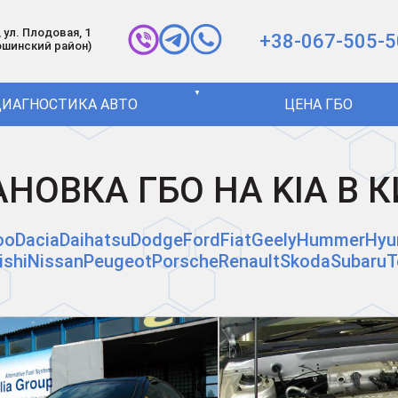
 ул. Плодовая, 1
+38-067-505-5
ошинский район)
▼
ИАГНОСТИКА АВТО
ЦЕНА ГБО
НОВКА ГБО НА KIA В 
oo
Dacia
Daihatsu
Dodge
Ford
Fiat
Geely
Hummer
Hyu
ishi
Nissan
Peugeot
Porsche
Renault
Skoda
Subaru
T