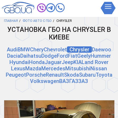
ГЛАВНАЯ
ФОТО АВТО С ГБО
CHRYSLER
УСТАНОВКА ГБО НА CHRYSLER В
КИЕВЕ
Audi
BMW
Chery
Chevrolet
Chrysler
Daewoo
Dacia
Daihatsu
Dodge
Ford
Fiat
Geely
Hummer
Hyundai
Honda
Jaguar
Jeep
KIA
Land Rover
Lexus
Mazda
Mercedes
Mitsubishi
Nissan
Peugeot
Porsche
Renault
Skoda
Subaru
Toyota
Volkswagen
ВАЗ
ГАЗ
ЗАЗ