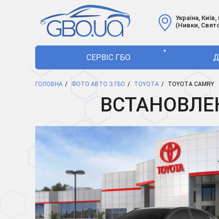
Україна, Київ,
(Нивки, Свят
▼
СЕРВІС ГБО
Д
ГОЛОВНА
ФОТО АВТО З ГБО
TOYOTA
TOYOTA CAMRY
ВСТАНОВЛЕН