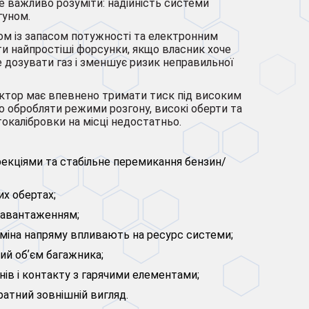
Але важливо розуміти: надійність системи
гуном.
ом із запасом потужності та електронним
ти найпростіші форсунки, якщо власник хоче
е дозувати газ і зменшує ризик неправильної
едуктор має впевнено тримати тиск під високим
о обробляти режими розгону, високі оберти та
окалібровки на місці недостатньо.
рекціями та стабільне перемикання бензин/
их обертах;
 навантаженням;
 заміна напряму впливають на ресурс системи;
ий обʼєм багажника;
нів і контакту з гарячими елементами;
ратний зовнішній вигляд.