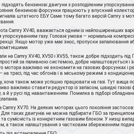
підходять бензинові двигуни з розподіленим упорскування
коління: бензинові форсунки працюють у впускний колекто
гналів штатного ЕБУ. Саме тому багато версій Camry з мотор
вання.
oyota Camry XV40, вважається одним із найпоширеніших вар
м упорскуванням газу. Головні умови — нормальна компресі
рекції. Якщо мотор уже має знос, пропуски запалювання аб
 помітнішими.
и на Camry XV40, XV50 і XV55, також добре підходить під Г
ь простий за паливною системою, добре налаштовується і з
го мотора важливо не економити на газових форсунках і ре
на трасі, під час обгонів і в міському режимі з кондиціоне
, хоча також може успішно працювати на газі. Тут вища по
ливо важливо ставити редуктор із запасом, швидкі газові 
а й у русі під навантаженням. Помилка в підборі обладнанн
лапанів.
ta Camry XV70. На деяких моторах цього покоління застосо
Для таких двигунів не можна підбирати ГБО за принципом “
та сумісність із конкретним газовим блоком. У низці випа
м, а також налаштування з частковим збереженням подачі
ть під встановлення ГБО: