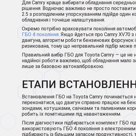
Для Camry краще вибирати обладнання середнього та
рішення. Водночас важливо не просто поставити “
2.5 з розподіленим упорскуванням підійде один 
обладнання і точніше налаштування.
Окремо потрібно враховувати покоління автомобі
ГБО 4 покоління
. Якщо йдеться про Camry XV70 з
двигуна, алгоритм роботи бензинових форсунок і 
ризикована, тому що неправильний підбір може п
Правильний вибір ГБО для Toyota Camry — це не 
надійної роботи важливо, щоб обладнання мало з
лише за базовою автокалібровкою.
ЕТАПИ ВСТАНОВЛЕННЯ
Встановлення ГБО на Toyota Camry починається н
переконатися, що двигун справно працює на бенз
зондами, котушками, свічками та паливними кор
робить їх помітнішими під навантаженням.
Після діагностики підбирається комплект ГБО під
використовують ГБО 4 покоління з електронним 
підбирають із більшим запасом продуктивності, т