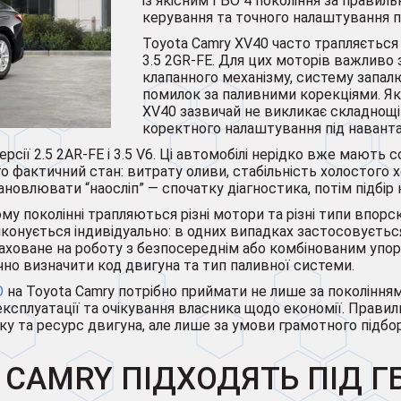
із якісним ГБО 4 покоління за правил
керування та точного налаштування п
Toyota Camry XV40 часто трапляється 
3.5 2GR-FE. Для цих моторів важливо 
клапанного механізму, систему запалю
помилок за паливними корекціями. Як
XV40 зазвичай не викликає складнощі
коректного налаштування під навант
рсії 2.5 2AR-FE і 3.5 V6. Ці автомобілі нерідко вже мають
о фактичний стан: витрату оливи, стабільність холостого х
ановлювати “наосліп” — спочатку діагностика, потім підбір
му поколінні трапляються різні мотори та різні типи впорс
иконується індивідуально: в одних випадках застосовуєтьс
раховане на роботу з безпосереднім або комбінованим упо
но визначити код двигуна та тип паливної системи.
О
на Toyota Camry потрібно приймати не лише за поколінням 
м експлуатації та очікування власника щодо економії. Пра
ку та ресурс двигуна, але лише за умови грамотного підбо
 CAMRY ПІДХОДЯТЬ ПІД Г