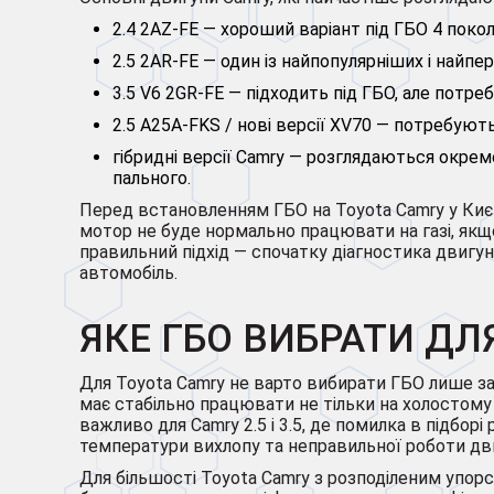
2.4 2AZ-FE — хороший варіант під ГБО 4 покол
2.5 2AR-FE — один із найпопулярніших і найп
3.5 V6 2GR-FE — підходить під ГБО, але потр
2.5 A25A-FKS / нові версії XV70 — потребуют
гібридні версії Camry — розглядаються окре
пального.
Перед встановленням ГБО на Toyota Camry у Києв
мотор не буде нормально працювати на газі, якщ
правильний підхід — спочатку діагностика двигун
автомобіль.
ЯКЕ ГБО ВИБРАТИ ДЛ
Для Toyota Camry не варто вибирати ГБО лише з
має стабільно працювати не тільки на холостому х
важливо для Camry 2.5 і 3.5, де помилка в підбор
температури вихлопу та неправильної роботи двиг
Для більшості Toyota Camry з розподіленим упо