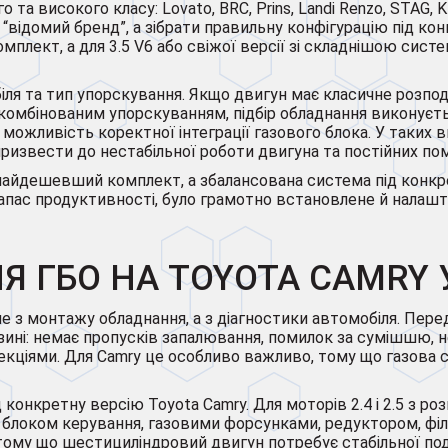
 високого класу: Lovato, BRC, Prins, Landi Renzo, STAG, KM
відомий бренд”, а зібрати правильну конфігурацію під кон
комплект, а для 3.5 V6 або свіжої версії зі складнішою с
ля та тип упорскування. Якщо двигун має класичне розпо
 комбінованим упорскуванням, підбір обладнання виконуєт
можливість коректної інтеграції газового блока. У таких 
ризвести до нестабільної роботи двигуна та постійних п
найдешевший комплект, а збалансована система під конкрет
апас продуктивності, було грамотно встановлене й налаш
 ГБО НА TOYOTA CAMRY У
е з монтажу обладнання, а з діагностики автомобіля. Пер
ині: немає пропусків запалювання, помилок за сумішшю, не
екціями. Для Camry це особливо важливо, тому що газова 
 конкретну версію Toyota Camry. Для моторів 2.4 і 2.5 з р
блоком керування, газовими форсунками, редуктором, філь
ому що шестициліндровий двигун потребує стабільної подач