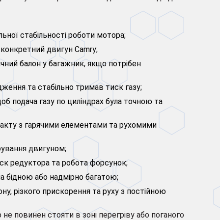
льної стабільності роботи мотора;
д конкретний двигун Camry;
чний балон у багажник, якщо потрібен
ження та стабільно тримав тиск газу;
 подача газу по циліндрах була точною та
онтакту з гарячими елементами та рухомими
рування двигуном;
ск редуктора та робота форсунок;
а бідною або надмірно багатою;
ну, різкого прискорення та руху з постійною
не повинен стояти в зоні перегріву або поганого