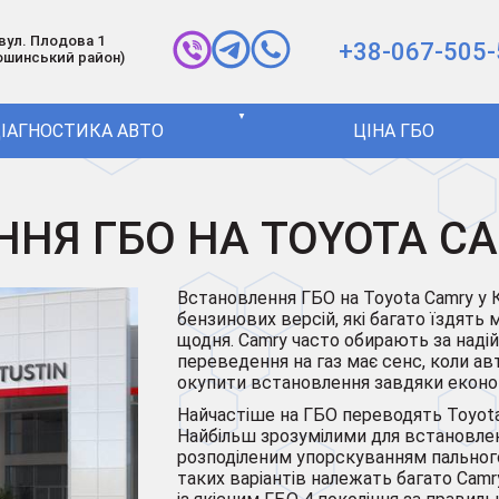
 вул. Плодова 1
+38-067-505-
ошинський район)
▼
ІАГНОСТИКА АВТО
ЦІНА ГБО
НЯ ГБО НА TOYOTA CA
Встановлення ГБО на Toyota Camry у 
бензинових версій, які багато їздят
щодня. Camry часто обирають за надій
переведення на газ має сенс, коли ав
окупити встановлення завдяки економі
Найчастіше на ГБО переводять Toyota 
Найбільш зрозумілими для встановле
розподіленим упорскуванням пального
таких варіантів належать багато Camry