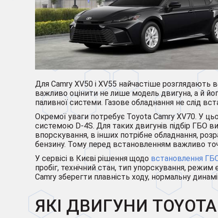
Для Camry XV50 і XV55 найчастіше розглядають ве
важливо оцінити не лише модель двигуна, а й йог
паливної системи. Газове обладнання не слід вст
Окремої уваги потребує Toyota Camry XV70. У цьо
системою D-4S. Для таких двигунів підбір ГБО в
впорскування, в інших потрібне обладнання, роз
бензину. Тому перед встановленням важливо точ
У сервісі в Києві рішення щодо
встановлення ГБ
пробіг, технічний стан, тип упорскування, режи
Camry зберегти плавність ходу, нормальну динамі
ЯКІ ДВИГУНИ TOYOTA