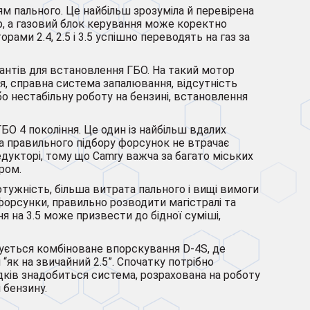
м пального. Це найбільш зрозуміла й перевірена
р, а газовий блок керування може коректно
ами 2.4, 2.5 і 3.5 успішно переводять на газ за
іантів для встановлення ГБО. На такий мотор
я, справна система запалювання, відсутність
о нестабільну роботу на бензині, встановлення
БО 4 покоління. Це один із найбільш вдалих
а правильного підбору форсунок не втрачає
дукторі, тому що Camry важча за багато міських
ром.
тужність, більша витрата пального і вищі вимоги
форсунки, правильно розводити магістралі та
я на 3.5 може призвести до бідної суміші,
вується комбіноване впорскування D-4S, де
як на звичайний 2.5”. Спочатку потрібно
дків знадобиться система, розрахована на роботу
 бензину.