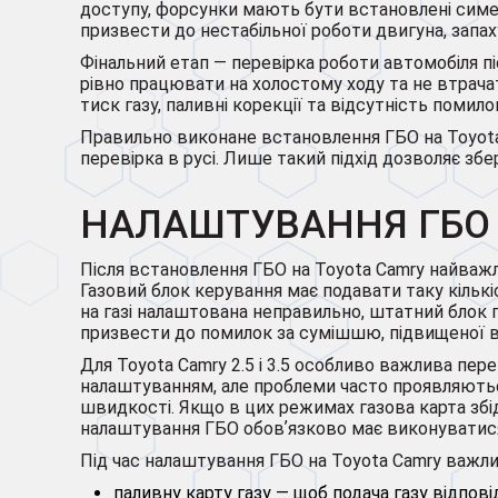
доступу, форсунки мають бути встановлені симет
призвести до нестабільної роботи двигуна, зап
Фінальний етап — перевірка роботи автомобіля пі
рівно працювати на холостому ходу та не втрачат
тиск газу, паливні корекції та відсутність помил
Правильно виконане встановлення ГБО на Toyota 
перевірка в русі. Лише такий підхід дозволяє збе
НАЛАШТУВАННЯ ГБО 
Після встановлення ГБО на Toyota Camry найважл
Газовий блок керування має подавати таку кількі
на газі налаштована неправильно, штатний блок п
призвести до помилок за сумішшю, підвищеної вит
Для Toyota Camry 2.5 і 3.5 особливо важлива пер
налаштуванням, але проблеми часто проявляються с
швидкості. Якщо в цих режимах газова карта збід
налаштування ГБО обовʼязково має виконуватися н
Під час налаштування ГБО на Toyota Camry важл
паливну карту газу — щоб подача газу відпо