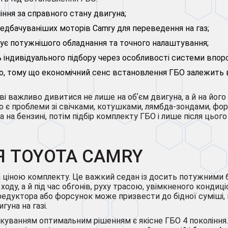
іння за справного стану двигуна;
ередбачуваніших моторів Camry для переведення на газ;
ебує потужнішого обладнання та точного налаштування;
ь індивідуального підбору через особливості системи впор
мо, тому що економічний сенс встановлення ГБО залежить в
і важливо дивитися не лише на обʼєм двигуна, а й на його
о є проблеми зі свічками, котушками, лямбда-зондами, ф
а на бензині, потім підбір комплекту ГБО і лише після цьо
Я TOYOTA CAMRY
а ціною комплекту. Це важкий седан із досить потужними
оду, а й під час обгонів, руху трасою, увімкненого кондиц
і редуктора або форсунок може призвести до бідної суміші, 
уна на газі.
рскуванням оптимальним рішенням є якісне ГБО 4 поколінн