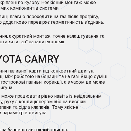
кріплені по кузову. Неякісний монтаж може
емих компонентів системи.
ні, плавно переходити на газ після прогріву,
р додатково перевіряє герметичність зʼєднань,
ання, акуратний монтаж, точне налаштування та
ставити газ” заради економії.
YOTA CAMRY
ня паливної карти під конкретний двигун.
і між роботою на бензині та на газі. Якщо суміш
гострокові паливні корекції, а з часом це може
игуна.
н може працювати рівно навіть із неідеальним
у, руху з кондиціонером або на високій
ани та сідла клапанів. Тому якісне
м параметрів двигуна.
е за базовою автокалібровкою;