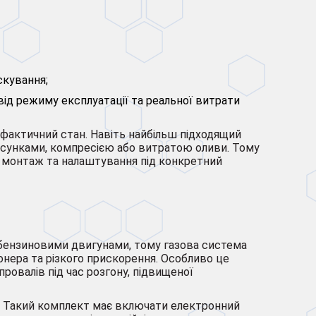
скування;
ід режиму експлуатації та реальної витрати
 фактичний стан. Навіть найбільш підходящий
орсунками, компресією або витратою оливи. Тому
го монтаж та налаштування під конкретний
 бензиновими двигунами, тому газова система
іонера та різкого прискорення. Особливо це
провалів під час розгону, підвищеної
я. Такий комплект має включати електронний