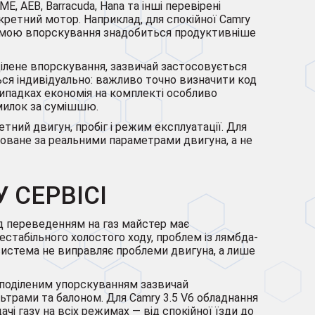
E, AEB, Barracuda, Hana та інші перевірені
кретний мотор. Наприклад, для спокійної Camry
истемою впорскування знадобиться продуктивніше
ділене впорскування, зазвичай застосовується
ься індивідуально: важливо точно визначити код
випадках економія на комплекті особливо
омилок за сумішшю.
ний двигун, пробіг і режим експлуатації. Для
товане за реальними параметрами двигуна, а не
 СЕРВІСІ
ед переведенням на газ майстер має
стабільного холостого ходу, проблем із лямбда-
система не виправляє проблеми двигуна, а лише
озподіленим упорскуванням зазвичай
трами та балоном. Для Camry 3.5 V6 обладнання
і газу на всіх режимах — від спокійної їзди до