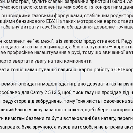
ри, магістралі, мультиклапан, заправний пристрій і балон. 
 сумісності всіх компонентів між собою і з конкретним дви
кт зі швидкими газовими форсунками, стабільним редуктор
ціями бензинового ЕБУ. На таких моторах не варто стави
стабільну витрату газу. Якісне обладнання дозволяє точніш
ен комплект не “на межі”, а із запасом продуктивності. Р
подавати газ на всі циліндри, а блок керування — коректн
ве професійне налаштування в русі, тому що звичайної авт
арто звертати увагу на такі компоненти:
ати точне налаштування паливної карти, роботу з OBD-ко
ремонтопридатні моделі, здатні рівно дозувати газ на різн
обливо для Camry 2.5 і 3.5, щоб тиск газу не просідав під
 і редуктора від забруднень, тому їхня якість і своєчасна
ьний балон у нішу запасного колеса, щоб зберегти корисн
ти вимогам безпеки та бути встановлені без натягу, переги
заправка була зручною, а кузов автомобіля не втрачав аку