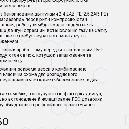
ьного підбору редуктора, форсунок, блока
аливної карти.
з бензиновими двигунами 2.4 2AZ-FE, 2.5 2AR-FE і
заздалегідь перевірити компресію, стан
вання, роботу лямбда-зондів і відсутність
що двигун справний, встановлення газу на Camry
в, але потребує акуратного монтажу та
аженням.
 солідний пробіг, тому перед встановленням ГБО
оду, стан свічок, котушок запалювання та
 комплекту.
кування, зокрема версії з комбінованою
я класична схема для розподіленого
рскуванням із частковим збереженням подачі
автомобіля, а за сукупністю факторів: двигун,
вильно встановлене й налаштоване ГБО дозволяє
ру обладнання і професійного налаштування.
БО