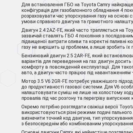
Для встановлення ГБО на Toyota Camry найкраще 
конфігурація для газобалонного обладнання 4 по
розраховувати час упорскування газу на основі си
умови справного двигуна та грамотного налашту
Двигун 2.4 2AZ-FE, який часто трапляється на T
зазвичай ставлять ГБО 4 покоління з послідовни
підвищеної витрати оливи та коректні паливні ко
газу не вирішить ці проблеми, а лише зробить їх
Бензиновий двигун 2.5 2AR-FE, який встановлювал
варіантів для переведення на газ: двигун досит
комфорту в повсякденній експлуатації. Для тако
авто, а двигун часто працює під навантаженням — 
Мотор 3.5 V6 2GR-FE потребує уважнішого підходу
до продуктивності газової системи. Для V6 особ
налаштовувати суміш не лише на холостому ходу, 
провалів під час розгону та перегріву випускних к
Окремо потрібно розглядати свіжіші версії Toyo
використовуються різні режими подачі пального. 
визначити точний код двигуна, тип упорскування 
з безпосереднім або комбінованим упорскування
Основні двигуни Camry, які найчастіше розглядаю