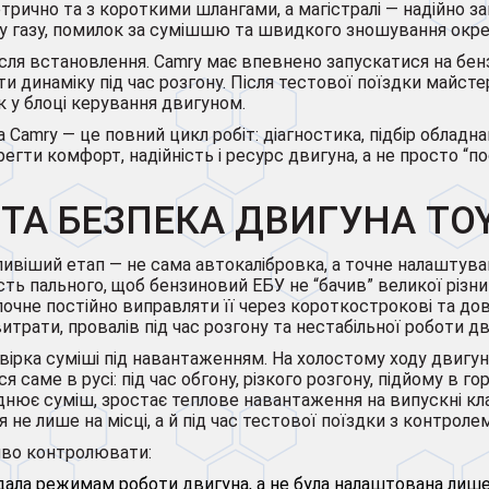
рично та з короткими шлангами, а магістралі — надійно за
аху газу, помилок за сумішшю та швидкого зношування окр
сля встановлення. Camry має впевнено запускатися на бензи
и динаміку під час розгону. Після тестової поїздки майсте
ок у блоці керування двигуном.
Camry — це повний цикл робіт: діагностика, підбір обладн
регти комфорт, надійність і ресурс двигуна, а не просто “по
ТА БЕЗПЕКА ДВИГУНА TO
ивіший етап — не сама автокалібровка, а точне налаштуван
сть пального, щоб бензиновий ЕБУ не “бачив” великої різниц
очне постійно виправляти її через короткострокові та дов
рати, провалів під час розгону та нестабільної роботи дв
евірка суміші під навантаженням. На холостому ходу двигу
аме в русі: під час обгону, різкого розгону, підйому в гор
нює суміш, зростає теплове навантаження на випускні клап
е лише на місці, а й під час тестової поїздки з контроле
иво контролювати:
відала режимам роботи двигуна, а не була налаштована лиш