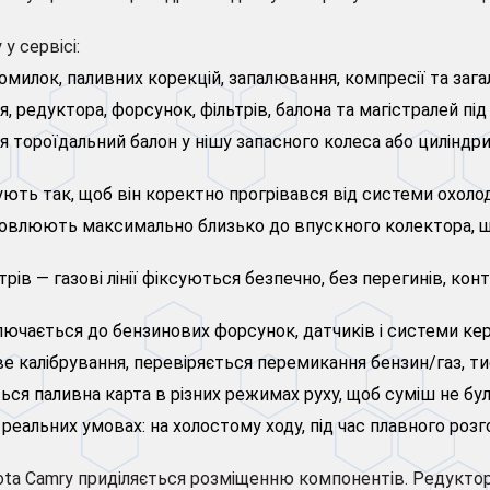
у сервісі:
омилок, паливних корекцій, запалювання, компресії та зага
, редуктора, форсунок, фільтрів, балона та магістралей пі
тороїдальний балон у нішу запасного колеса або циліндри
ть так, щоб він коректно прогрівався від системи охолод
влюють максимально близько до впускного колектора, щоб
трів — газові лінії фіксуються безпечно, без перегинів, к
лючається до бензинових форсунок, датчиків і системи ке
 калібрування, перевіряється перемикання бензин/газ, ти
ся паливна карта в різних режимах руху, щоб суміш не бул
еальних умовах: на холостому ходу, під час плавного розго
ota Camry приділяється розміщенню компонентів. Редуктор 