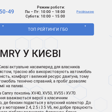
Режим роботи:
50-49
Пн – Пт: 10:00 – 18:00
Російською
Субота: 10:00 – 15:00
▼
▼
ТОП РЕЙТИНГИ ГБО
MRY У КИЄВІ
Києві актуальне насамперед для власників
ь містом, трасою або використовують автомобіль
ність, комфорт і великий ресурс двигуна, тому
томобіль технічно справний, а пробіг дозволяє
ї на паливі.
Camry поколінь XV40, XV50, XV55 і XV70.
ння вважаються версії з класичним
, де бензин подається у впускний колектор. До
 з моторами 2.4, 2.5 і 3.5 V6, які добре працюють