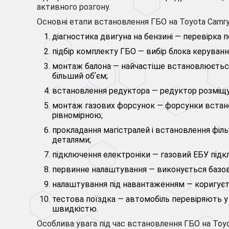
активного розгону.
Основні етапи встановлення ГБО на Toyota Camry 
діагностика двигуна на бензині — перевірка п
підбір комплекту ГБО — вибір блока керування
монтаж балона — найчастіше встановлюється 
більший обʼєм;
встановлення редуктора — редуктор розміщую
монтаж газових форсунок — форсунки встано
рівномірною;
прокладання магістралей і встановлення філь
деталями;
підключення електроніки — газовий ЕБУ підк
первинне налаштування — виконується базове
налаштування під навантаженням — коригуєть
тестова поїздка — автомобіль перевіряють у р
швидкістю.
Особлива увага під час встановлення ГБО на Toy