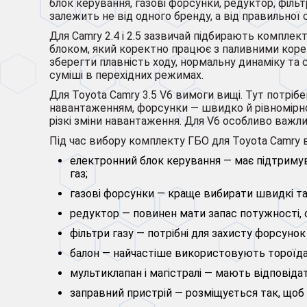
блок керування, газові форсунки, редуктор, фільт
залежить не від одного бренду, а від правильної
Для Camry 2.4 і 2.5 зазвичай підбирають компле
блоком, який коректно працює з паливними корек
зберегти плавність ходу, нормальну динаміку та 
суміші в перехідних режимах.
Для Toyota Camry 3.5 V6 вимоги вищі. Тут потріб
навантаженням, форсунки — швидко й рівномірно 
різкі зміни навантаження. Для V6 особливо важли
Під час вибору комплекту ГБО для Toyota Camry в
електронний блок керування — має підтримув
газ;
газові форсунки — краще вибирати швидкі та 
редуктор — повинен мати запас потужності, ос
фільтри газу — потрібні для захисту форсунок
балон — найчастіше використовують тороїдал
мультиклапан і магістралі — мають відповіда
заправний пристрій — розміщується так, щоб 