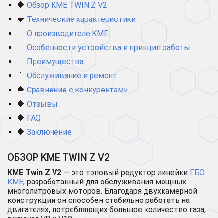
🔷
Обзор KME TWIN Z V2
🔷
Технические характеристики
🔷
О производителе KME
🔷
Особенности устройства и принцип работы
🔷
Преимущества
🔷
Обслуживание и ремонт
🔷
Сравнение с конкурентами
🔷
Отзывы
🔷
FAQ
🔷
Заключение
ОБЗОР KME TWIN Z V2
KME Twin Z V2
— это топовый редуктор линейки
ГБО
KME
, разработанный для обслуживания мощных
многолитровых моторов. Благодаря двухкамерной
конструкции он способен стабильно работать на
двигателях, потребляющих большое количество газа,