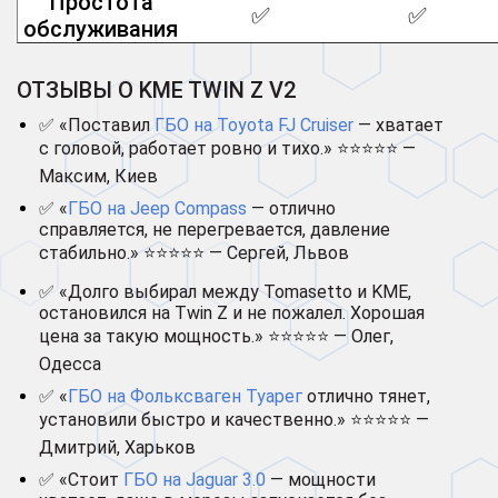
Простота
✅
✅
обслуживания
ОТЗЫВЫ О KME TWIN Z V2
✅ «Поставил
ГБО на Toyota FJ Cruiser
— хватает
с головой, работает ровно и тихо.» ⭐⭐⭐⭐⭐ —
Максим, Киев
✅ «
ГБО на Jeep Compass
— отлично
справляется, не перегревается, давление
стабильно.» ⭐⭐⭐⭐⭐ — Сергей, Львов
✅ «Долго выбирал между Tomasetto и KME,
остановился на Twin Z и не пожалел. Хорошая
цена за такую мощность.» ⭐⭐⭐⭐⭐ — Олег,
Одесса
✅ «
ГБО на Фольксваген Туарег
отлично тянет,
установили быстро и качественно.» ⭐⭐⭐⭐⭐ —
Дмитрий, Харьков
✅ «Стоит
ГБО на Jaguar 3.0
— мощности