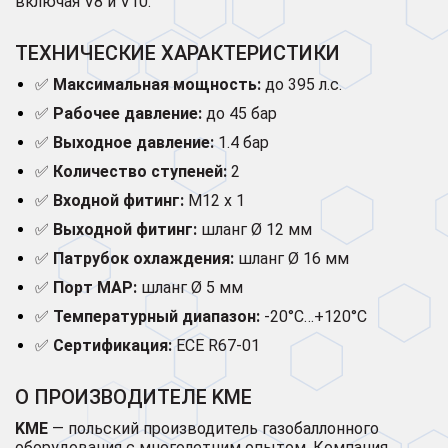
включая V8 и V10.
ТЕХНИЧЕСКИЕ ХАРАКТЕРИСТИКИ
✅
Максимальная мощность:
до 395 л.с.
✅
Рабочее давление:
до 45 бар
✅
Выходное давление:
1.4 бар
✅
Количество ступеней:
2
✅
Входной фитинг:
M12 x 1
✅
Выходной фитинг:
шланг Ø 12 мм
✅
Патрубок охлаждения:
шланг Ø 16 мм
✅
Порт MAP:
шланг Ø 5 мм
✅
Температурный диапазон:
-20°C…+120°C
✅
Сертификация:
ECE R67-01
О ПРОИЗВОДИТЕЛЕ KME
KME
— польский производитель газобаллонного
оборудования с многолетним опытом. Компания