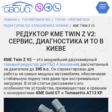
ГЛАВНАЯ
ТОП РЕЙТИНГИ ГБО
ТОП 50 — РЕЙТИНГ-2026
РЕДУКТОРОВ ГБО 4 ПОКОЛЕНИЯ В УКРАИНЕ
KME TWIN Z V2
РЕДУКТОР KME TWIN Z V2:
СЕРВИС, ДИАГНОСТИКА И ТО В
КИЕВЕ
KME Twin Z V2
— это мощнейший двухкамерный
газовый редуктор для ГБО 4 поколения
, рассчитанный
на двигатели до
395 л.с.
. Он спроектирован для
работы на самых мощных автомобилях, обеспечивая
стабильную подачу газа даже при экстремальных
нагрузках. В этой статье расскажем о его
особенностях устройства, преимуществах и сравним
с конкурентами:
KME Gold GT
и
Tomasetto AT13 XP
.