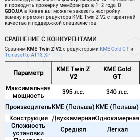
и проводить проверку мембран раз в 1–2 года. В
GBO.UA
в Киеве вы можете заказать настройку,
замену и ремонт редуктора KME Twin Z V2 с гарантией
качества и поддержкой специалистов.
СРАВНЕНИЕ С КОНКУРЕНТАМИ
Сравним
KME Twin Z V2
с редукторами
KME Gold GT
и
Tomasetto AT13 XP
:
KME Twin Z
KME Gold
Параметр
V2
GT
Максимальная
395 л.с.
340 л.с.
мощность
Производитель
KME (Польша)
KME (Польша)
Конструкция
Двухкамерная
Однокамерная
Сложность
Средняя
Легкая
установки